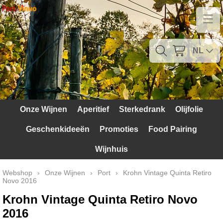
Home
Contact
NL
Mijn account
Verzendkosten
Onze Wijnen
Aperitief
Sterkedrank
Olijfolie
Blog
Geschenkideeën
Promoties
Food Pairing
Waarom Portugal
Wijnhuis
Druivenrassen
Webshop
›
Onze Wijnen
›
Port
›
Krohn Vintage Quinta Retiro
Novo 2016
Witte druiven
Krohn Vintage Quinta Retiro Novo
Rode Druiven
2016