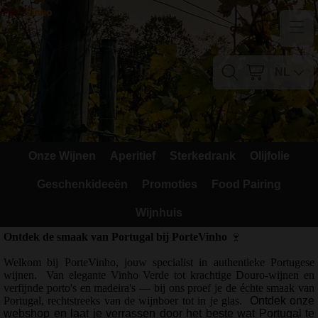
Home
Contact
NL
Mijn account
Verzendkosten
Onze Wijnen
Aperitief
Sterkedrank
Olijfolie
Blog
Geschenkideeën
Promoties
Food Pairing
Waarom Portugal
Wijnhuis
Druivenrassen
Ontdek de smaak van Portugal bij PorteVinho
🍷
Welkom bij PorteVinho, jouw specialist in authentieke Portugese
Witte druiven
wijnen.
Van elegante Vinho Verde tot krachtige Douro-wijnen en
verfijnde porto's en madeira's — bij ons proef je de échte smaak van
Rode Druiven
Portugal, rechtstreeks van de wijnboer tot in je glas.
Ontdek onze
webshop en laat je verrassen door het beste wat Portugal te