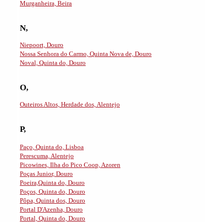
Murganheira, Beira
N,
Niepoort, Douro
Nossa Senhora do Carmo, Quinta Nova de, Douro
Noval, Quinta do, Douro
O,
Outeiros Altos, Herdade dos, Alentejo
P,
Paço, Quinta do, Lisboa
Perescuma, Alentejo
Picowines, Ilha do Pico Coop, Azoren
Poças Junior, Douro
Poeira,Quinta do, Douro
Poços, Quinta do, Douro
Pôpa, Quinta dos, Douro
Portal D'Azenha, Douro
Portal, Quinta do, Douro