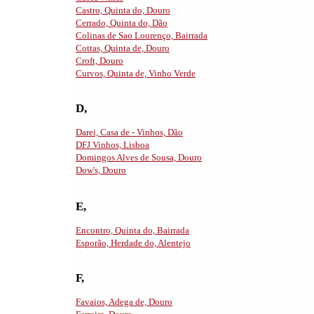
Castro, Quinta do, Douro
Cerrado, Quinta do, Dão
Colinas de Sao Lourenço, Bairrada
Cottas, Quinta de, Douro
Croft, Douro
Curvos, Quinta de, Vinho Verde
D,
Darei, Casa de - Vinhos, Dão
DFJ Vinhos, Lisboa
Domingos Alves de Sousa, Douro
Dow's, Douro
E,
Encontro, Quinta do, Bairrada
Esporão, Herdade do, Alentejo
F,
Favaios, Adega de, Douro