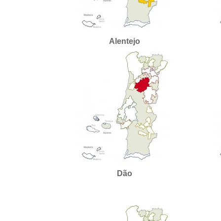
Alentejo
Dão