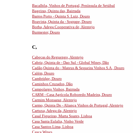
Bacalhôa, Vinhos de Portugal, Península de Setúbal
Bageiras, Quinta das, Bairrada
Barros Porto - Quinta S. Luiz, Douro
Boavista, Quinta da - Sogrape, Douro
Borba, Adega Cooperativa de, Alentejo
Burmester, Douro
C,
Cabeças do Reguengo, Alentejo
Cabriz, Quinta de - Dao Sul - Global Wines, Dão
Cadão,Quinta do - Mateus & Sequeira Vinhos S.A., Douro
Calém, Douro
Cambridge, Douro
Caminhos Cruzados, Dão
Campolargo Vinhos, Bairrada
CARM - Casa Agrícola Roboredo Madeira, Douro
Carmim Monsaraz, Alentejo
Carmo, Quinta Do - Aliança Vinhos de Portugal, Alentejo
Cartuxa, Adega da, Alentejo
Casal Figueiras, Marta Soares, Lisboa
Casa Santa Eulalia, Vinho Verde
Casa Santos Lima, Lisboa
Casca Wines