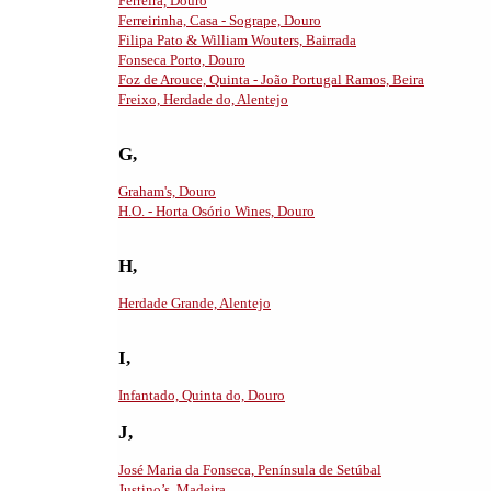
Ferreira, Douro
Ferreirinha, Casa - Sogrape, Douro
Filipa Pato & William Wouters, Bairrada
Fonseca Porto, Douro
Foz de Arouce, Quinta - João Portugal Ramos, Beira
Freixo, Herdade do, Alentejo
G,
Graham's, Douro
H.O. - Horta Osório Wines, Douro
H,
Herdade Grande, Alentejo
I,
Infantado, Quinta do, Douro
J,
José Maria da Fonseca, Península de Setúbal
Justino’s, Madeira