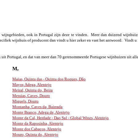
n wijngebieden, ook in Portugal zijn deze te vinden.
Meer dan duizend wijnhuiz
cifiek wijnhuis of producent dan vindt u hier zeker en vast het antwoord.
Vindt u
n uit Portugal, en dat van meer dan 70 gerenommeerde Portugese wijnhuizen uit alle
M,
Maias, Quinta das - Quinta dos Roques, Dão
Mayor, Adega, Alentejo
Meiral, Quinta do, Beira
Messias, Caves, Douro
Miguels, Douro
Montanha, Caves da, Bairrada
Monte Branco, Adega de, Alentejo
Monte da Cal, Herdade - Dao Sul - Global Wines, Alentejo
Monte da Raposinha, Alentejo
Monte dos Cabaços, Alentejo
Mouro, Quinta do, Alentejo