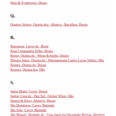
Prats & Symington, Douro
Q,
Quatros Ventos, Quinta dos - Aliança - Bacalhoa, Douro
R,
Raposeira, Caves da , Beira
Real Companhia Velha, Douro
Retiro, Quinta do - Wiese & Krohn, Douro
Ribeiro Santo, Quinta do - Winemagnum Carlos Lucas Vinhos, Dão
Romeu, Quinta do, Douro
Roques, Quinta dos, Dão
S,
Santa Marta, Caves, Douro
Santar, Casa de - Dao Sul - Global Wines, Dão
Santos & Seixo, Alentejo, Douro
São Domingos, Caves, Bairrada
São João, Caves, Bairrada
São Miguel, Herdade de - Casa Agricola Alexandre Relvas, Alentejo