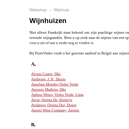
Webshop
›
Wijnhuis
Wijnhuizen
Niet alleen Frankrijk staat bekend om zijn prachtige wijnen e
oeroude wijngaarden.
Bent u op zoek naar de wijnen van een spe
voor u uit of wat u zoekt nog te vinden is.
Bij PorteVinho vindt u het grootste aanbod in België aan wijne
A,
Alvaro Castro, Dão
Andresen, J. H., Douro
Anselmo Mendes,Vinho Verde
Antonio Madeira, Dão
Aphros Wines, Vinho Verde, Lima
Arcas, Quinta Da, Alentejo
Avidagos, Quinta Dos, Douro
Azores Wine Company, Azoren
B,