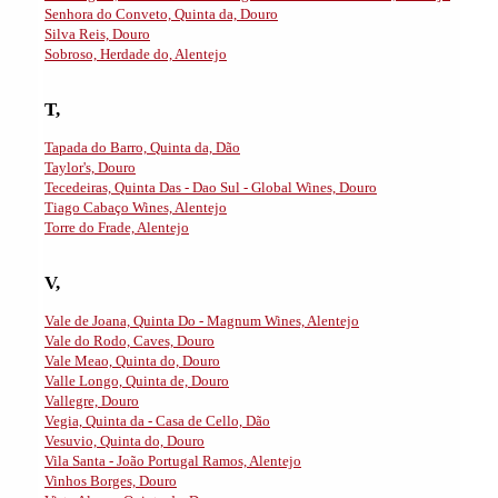
Senhora do Conveto, Quinta da, Douro
Silva Reis, Douro
Sobroso, Herdade do, Alentejo
T,
Tapada do Barro, Quinta da, Dão
Taylor's, Douro
Tecedeiras, Quinta Das - Dao Sul - Global Wines, Douro
Tiago Cabaço Wines, Alentejo
Torre do Frade, Alentejo
V,
Vale de Joana, Quinta Do - Magnum Wines, Alentejo
Vale do Rodo, Caves, Douro
Vale Meao, Quinta do, Douro
Valle Longo, Quinta de, Douro
Vallegre, Douro
Vegia, Quinta da - Casa de Cello, Dão
Vesuvio, Quinta do, Douro
Vila Santa - João Portugal Ramos, Alentejo
Vinhos Borges, Douro