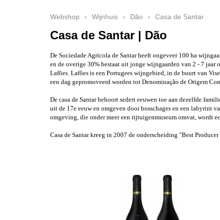
Webshop
›
Wijnhuis
›
Dão
›
Casa de Santar
Casa de Santar | Dão
De Sociedade Agrícola de Santar heeft ongeveer 100 ha wijngaar
en de overige 30% bestaat uit jonge wijngaarden van 2 - 7 jaar
Lafões. Lafões is een Portugees wijngebied, in de buurt van Vi
een dag gepromoveerd worden tot Denominação de Origem Con
De casa de Santar behoort sedert eeuwen toe aan dezelfde familie
uit de 17e eeuw en omgeven door bosschages en een labyrint van 
omgeving, die onder meer een rijtuigenmuseum omvat, wordt ec
Casa de Santar kreeg in 2007 de onderscheiding "Best Producer 