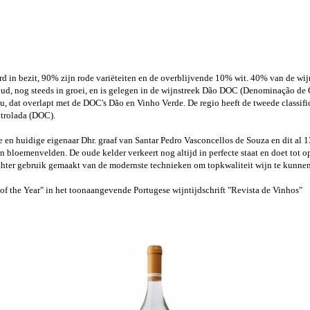
d in bezit, 90% zijn rode variëteiten en de overblijvende 10% wit. 40% van de wijn
 oud, nog steeds in groei, en is gelegen in de wijnstreek Dão DOC (Denominação de
seu, dat overlapt met de DOC's Dão en Vinho Verde. De regio heeft de tweede classi
trolada (DOC).
 en huidige eigenaar Dhr. graaf van Santar Pedro Vasconcellos de Souza en dit al 1
bloemenvelden. De oude kelder verkeert nog altijd in perfecte staat en doet tot op
hter gebruik gemaakt van de modernste technieken om topkwaliteit wijn te kunne
of the Year" in het toonaangevende Portugese wijntijdschrift "Revista de Vinhos"