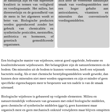
ze natuurlijk zijn en van superieure
zich door de verbeterde natuurlijke
kwaliteit in termen van veiligheid
smaak van voedingsmiddelen met
en voedingswaarde. Het milieu, het
een hoger gehalte aan
dierenwelzijn en de gezondheid van
antioxidanten, vitaminen en
de mens in het algemeen wordt er
mineralen dan conventionele
beter van. Biologische producten
voedingsmiddelen.
worden geproduceerd zonder het
gebruik van chemicaliën en
synthetische pesticiden, meststoffen,
antibiotica en hormonen, of
genetisch gemodificeerde
organismen.
Een biologische manier van wijnbouw, omvat goed opgeleide, bekwame en
kwaliteitsbewuste wijnbouwers. Het belangrijkste zijn de natuurelementen en de
bodem. Om mineralen uit de bodem te kunnen verwerken, heeft een wijnrank
bacteriën nodig. Als er met chemische bestrijdingsmiddelen wordt gewerkt, dan
kunnen deze mineralen niet meer worden opgenomen en zijn er minder of geen
specifieke eigenschappen meer te bespeuren wat ten nadele is van de smaak
uiteraard.
Biologische wijnbouw is gebaseerd op volgende elementen: Milieu en
natuurvriendelijk verbouwen van gewassen met enkel biologische middelen,
geen chemische of synthetische middelen (ggo's), geen kunstmest maar
organisch mest en geen mechanisch onkruid verwijderen maar blijven omspitten