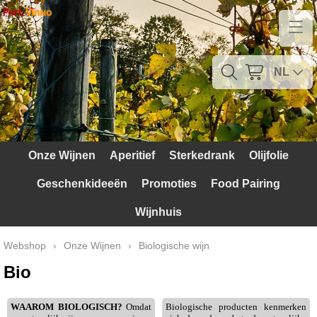
Home
Contact
NL
Mijn account
Verzendkosten
Onze Wijnen
Aperitief
Sterkedrank
Olijfolie
Blog
Geschenkideeën
Promoties
Food Pairing
Waarom Portugal
Wijnhuis
Druivenrassen
Webshop
›
Onze Wijnen
›
Biologische wijn
Witte druiven
Bio
Rode Druiven
WAAROM BIOLOGISCH?
Omdat
Biologische producten kenmerken