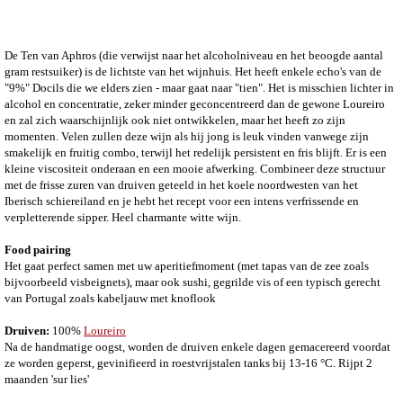
De Ten van Aphros (die verwijst naar het alcoholniveau en het beoogde aantal
gram restsuiker) is de lichtste van het wijnhuis. Het heeft enkele echo's van de
"9%" Docils die we elders zien - maar gaat naar "tien". Het is misschien lichter in
alcohol en concentratie, zeker minder geconcentreerd dan de gewone Loureiro
en zal zich waarschijnlijk ook niet ontwikkelen, maar het heeft zo zijn
momenten. Velen zullen deze wijn als hij jong is leuk vinden vanwege zijn
smakelijk en fruitig combo, terwijl het redelijk persistent en fris blijft. Er is een
kleine viscositeit onderaan en een mooie afwerking. Combineer deze structuur
met de frisse zuren van druiven geteeld in het koele noordwesten van het
Iberisch schiereiland en je hebt het recept voor een intens verfrissende en
verpletterende sipper. Heel charmante witte wijn.
Food pairing
Het gaat perfect samen met uw aperitiefmoment (met tapas van de zee zoals
bijvoorbeeld visbeignets), maar ook sushi, gegrilde vis of een typisch gerecht
van Portugal zoals kabeljauw met knoflook
Druiven:
100%
Loureiro
Na de handmatige oogst, worden de druiven enkele dagen gemacereerd voordat
ze worden geperst, gevinifieerd in roestvrijstalen tanks bij 13-16 °C. Rijpt 2
maanden 'sur lies'