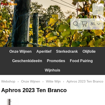
Home
Contact
NL
Mijn account
Verzendkosten
Onze Wijnen
Aperitief
Sterkedrank
Olijfolie
Blog
Geschenkideeën
Promoties
Food Pairing
Waarom Portugal
Wijnhuis
Druivenrassen
Webshop
›
Onze Wijnen
›
Witte Wijn
›
Aphros 2023 Ten Branco
Witte druiven
Aphros 2023 Ten Branco
Rode Druiven