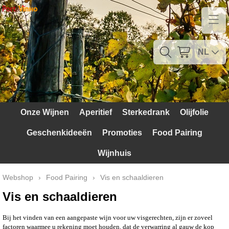
Home
Contact
NL
Mijn account
Verzendkosten
Onze Wijnen
Aperitief
Sterkedrank
Olijfolie
Blog
Geschenkideeën
Promoties
Food Pairing
Waarom Portugal
Wijnhuis
Druivenrassen
Webshop
›
Food Pairing
›
Vis en schaaldieren
Witte druiven
Vis en schaaldieren
Rode Druiven
Bij het vinden van een aangepaste wijn voor uw visgerechten, zijn er zoveel
factoren waarmee u rekening moet houden, dat de verwarring al gauw de kop