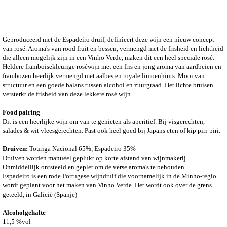
Geproduceerd met de Espadeiro druif, definieert deze wijn een nieuw concept
van rosé. Aroma's van rood fruit en bessen, vermengd met de frisheid en lichtheid
die alleen mogelijk zijn in een Vinho Verde, maken dit een heel speciale rosé.
Heldere framboisekleurige roséwijn met een fris en jong aroma van aardbeien en
frambozen heerlijk vermengd met aalbes en royale limoenhints. Mooi van
structuur en een goede balans tussen alcohol en zuurgraad. Het lichte bruisen
versterkt de frisheid van deze lekkere rosé wijn.
Food pairing
Dit is een heerlijke wijn om van te genieten als aperitief. Bij visgerechten,
salades & wit vleesgerechten. Past ook heel goed bij Japans eten of kip piri-piri.
Druiven:
Touriga Nacional 65%, Espadeiro 35%
Druiven worden manueel geplukt op korte afstand van wijnmakerij.
Onmiddellijk ontsteeld en geplet om de verse aroma's te behouden.
Espadeiro is een rode Portugese wijndruif die voornamelijk in de Minho-regio
wordt geplant voor het maken van Vinho Verde. Het wordt ook over de grens
geteeld, in Galicië (Spanje)
Alcoholgehalte
11,5 %vol