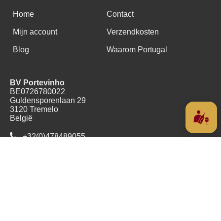
Home
Contact
Mijn account
Verzendkosten
Blog
Waarom Portugal
BV Portevinho
BE0726780022
Guldensporenlaan 29
3120 Tremelo
België
+32(0)478489055
Copyright (c) 2016 - 2026