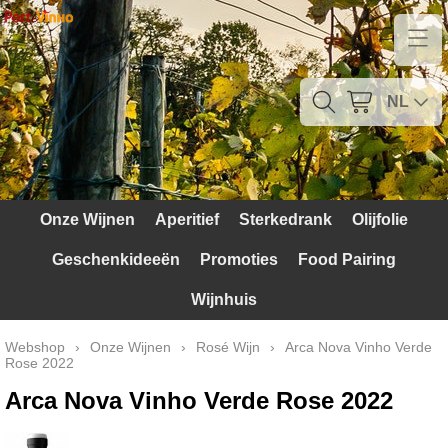
Home
Contact
NL
Mijn account
Verzendkosten
Onze Wijnen
Aperitief
Sterkedrank
Olijfolie
Blog
Geschenkideeën
Promoties
Food Pairing
Waarom Portugal
Wijnhuis
Druivenrassen
Webshop
›
Onze Wijnen
›
Rosé Wijn
›
Arca Nova Vinho Verde
Rose 2022
Witte druiven
Arca Nova Vinho Verde Rose 2022
Rode Druiven