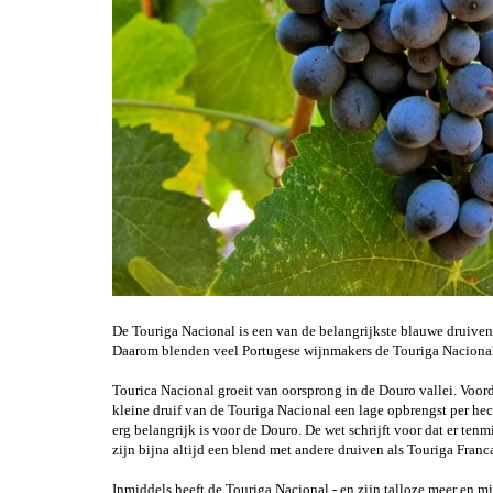
De Touriga Nacional is een van de belangrijkste blauwe druiven 
Daarom blenden veel Portugese wijnmakers de Touriga Nacional
Tourica Nacional groeit van oorsprong in de Douro vallei. Voor
kleine druif van de Touriga Nacional een lage opbrengst per h
erg belangrijk is voor de Douro. De wet schrijft voor dat er t
zijn bijna altijd een blend met andere druiven als Touriga Fran
Inmiddels heeft de Touriga Nacional - en zijn talloze meer en m