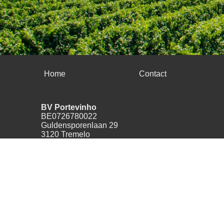
Home
Contact
BV Portevinho
BE0726780022
Guldensporenlaan 29
3120 Tremelo
België
+32(0)478489055