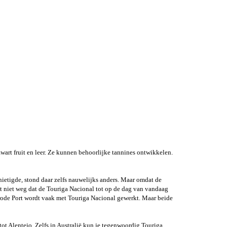
wart fruit en leer. Ze kunnen behoorlijke tannines ontwikkelen.
ietigde, stond daar zelfs nauwelijks anders. Maar omdat de
 niet weg dat de Touriga Nacional tot op de dag van vandaag
 rode Port wordt vaak met Touriga Nacional gewerkt. Maar beide
tot Alentejo. Zelfs in Australië kun je tegenwoordig Touriga