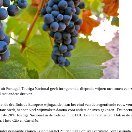
uit Portugal. Touriga Nacional geeft intrigerende, dieprode wijnen met tonen van z
 met andere druiven.
dat de druifluis de Europese wijngaarden aan het eind van de negentiende eeuw vern
ectare biedt, hebben veel wijnmakers daarna voor andere druiven gekozen.
Dat neemt
enminste 20% Touriga Nacional in de rode wijn uit DOC Douro moet zitten. Ook in de
ca, Tinto Cão en Castelão.
inder geslaagde klonen - zich naar het Zuiden van Portugal verspreid. Van Bairrada 