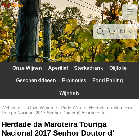
Home
Contact
NL
Mijn account
Verzendkosten
Onze Wijnen
Aperitief
Sterkedrank
Olijfolie
Blog
Geschenkideeën
Promoties
Food Pairing
Waarom Portugal
Wijnhuis
Druivenrassen
Webshop
›
Onze Wijnen
›
Rode Wijn
›
Herdade da Maroteira
Touriga Nacional 2017 Senhor Doutor d' Evoramonte
Witte druiven
Herdade da Maroteira Touriga
Rode Druiven
Nacional 2017 Senhor Doutor d'