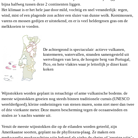
bijna halfweg tussen deze 2 continenten liggen.
Het klimaat is er het hele jaar door mild, vochtig en snel veranderlijk: regen,
wind, mist of een plagende zon achter een sluier van dunne wolk. Korstmossen,
varens en mossen gedijen er uitstekend, en er is veel heldergroen gras om de
melkkoeien te voeden.
De achtergrond is spectaculair: actieve vulkanen,
kratermeren, watervallen, stranden samengesteld uit
wervelingen van lava, de hoogste berg van Portugal,
Pico, en hete vlaktes waar je letterlijk je diner kunt
koken
Wijnstokken worden geplant in rotsachtige of arme vulkanische bodems. de
meeste wijnstokken groeien nog steeds binnen traditionele currais (UNESCO
werelderfgoed), kleine omheiningen van stenen muren, soms niet meer dan twee
of drie vierkante meter. Deze muren bescherming tegen de oceaanwinden en
stralen ze 's nachts warmte uit.
Veruit de meeste wijnstokken die op de eilanden worden geteeld, zijn
Amerikaanse soorten, geplant na de phylloxera-plaag. Ze maken een
merkwaardig muskusachtige wijn bekend als vinho de cheiro of ‘geurige wijn’ -