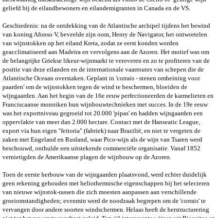
geliefd bij de eilandbewoners en eilandemigranten in Canada en de VS.
Geschiedenis: na de ontdekking van de Atlantische archipel tijdens het bewind
van koning Afonso V, beveelde zijn oom, Henry de Navigator, het ontwortelen
van wijnstokken op het eiland Kreta, zodat ze eerst konden worden
geacclimatiseerd aan Madeira en vervolgens aan de Azoren. Het motief was om
de belangrijke Griekse likeur-wijnmarkt te veroveren en zo te profiteren van de
positie van deze eilanden en de internationale vaarroutes van schepen die de
Atlantische Oceaan overstaken. Geplant in 'corrais - stenen omheining voor
paarden' om de wijnstokken tegen de wind te beschermen, bloeiden de
wijngaarden. Aan het begin van de 16e eeuw perfectioneerden de karmelieten en
Franciscaanse monniken hun wijnbouwtechnieken met succes. In de 19e eeuw
was het exportniveau gegroeid tot 20.000 'pipas' en hadden wijngaarden een
oppervlakte van meer dan 2.000 hectare. Contact met de Hanseatic League,
export via hun eigen "feitoria" (fabriek) naar Brazilië, en niet te vergeten de
zaken met Engeland en Rusland, waar Pico-wijn als de wijn van Tsaren werd
beschouwd, onthulde een uitstekende commerciële organisatie. Vanaf 1852
vernietigden de Amerikaanse plagen de wijnbouw op de Azoren.
Toen de eerste herbouw van de wijngaarden plaatsvond, werd echter duidelijk
geen rekening gehouden met heliothermische eigenschappen bij het selecteren
van nieuwe wijnstok-rassen die zich moesten aanpassen aan verschillende
groeiomstandigheden; evenmin werd de noodzaak begrepen om de 'corrais' te
vervangen door andere soorten windschermen. Helaas heeft de herstructurering