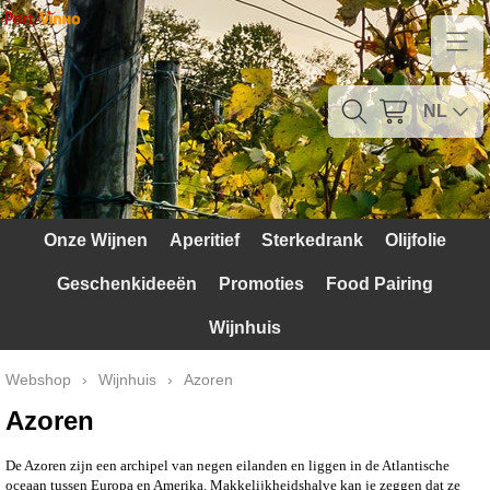
Home
Contact
NL
Mijn account
Verzendkosten
Onze Wijnen
Aperitief
Sterkedrank
Olijfolie
Blog
Geschenkideeën
Promoties
Food Pairing
Waarom Portugal
Wijnhuis
Druivenrassen
Webshop
›
Wijnhuis
›
Azoren
Witte druiven
Azoren
Rode Druiven
De Azoren zijn een archipel van negen eilanden en liggen in de Atlantische
oceaan tussen Europa en Amerika. Makkelijkheidshalve kan je zeggen dat ze