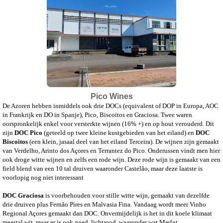
Pico Wines
De Azoren hebben inmiddels ook drie DOCs (equivalent of DOP in Europa, AOC
in Frankrijk en DO in Spanje), Pico, Biscoitos en Graciosa. Twee waren
oorspronkelijk enkel voor versterkte wijnen (16% +) en op hout verouderd. Dit
zijn
DOC Pico
(geteeld op twee kleine kustgebieden van het eiland) en
DOC
Biscoitos
(een klein, jasaal deel van het eiland Terceira). De wijnen zijn gemaakt
van Verdelho, Arinto dos Açores en Terrantez do Pico. Onderussen vindt men hier
ook droge witte wijnen en zelfs een rode wijn. Deze rode wijn is gemaakt van een
field blend van een 10 tal druiven waaronder Castelão, maar deze laatste is
voorlopig nog niet interessant
DOC Graciosa
is voorbehouden voor stille witte wijn, gemaakt van dezelfde
drie druiven plus Fernão Pires en Malvasia Fina. Vandaag wordt meer Vinho
Regional Açores gemaakt dan DOC. Onvermijdelijk is het in dit koele klimaat
meestal wit, maar er is ook goed, lichtrood, waaronder wat Merlot.