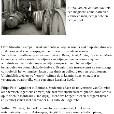
Filipa Pato en William Wouters,
een magische combinatie van
vrouw en man, echtgenote en
echtgenoot
Onze filosofie is simpel: maak authentieke wijnen zonder make-up, dan drukken
ze de ware aard van de wijngaarden uit waar ze vandaan komen.
We richten ons alleen op inheemse druiven. Baga, Bical, Arinto, Cercial en Maria
Gomes, en creëren soulvolle wijnen van wijngaarden van onze exquise
wijndruiven met biodynamische wijnbouwpraktijken. In het wijnhuis
behandelen we voorzichtig de druiven. De minimale tussenkomst en een strenge
controle bij het wijnmaken laten onze druiven volledig tot hun recht komen.
Uiteindelijk creëren we "terroir" -wijnen door kennis, kunst en natuur te
verenigen, waarbij elke wijn een eigen karakter heeft.
Filipa Pato - wijnboer in Bairrada. Studeerde af aan de universiteit van Coimbra
als chemisch ingenieur, en verfijnde haar Winemakersvaardigheden door kennis
op te doen in Bordeaux (Frankrijk), Mendoza (Argentinië) en Margaret River
(Australië) samen met haar vader Luis Pato, de Baga-rebel.
William Wouters, chef-kok, sommelier & restaurateur, komt uit een
restaurateurfamilie uit Antwerpen, België. Hij is een sommelierkampioen,