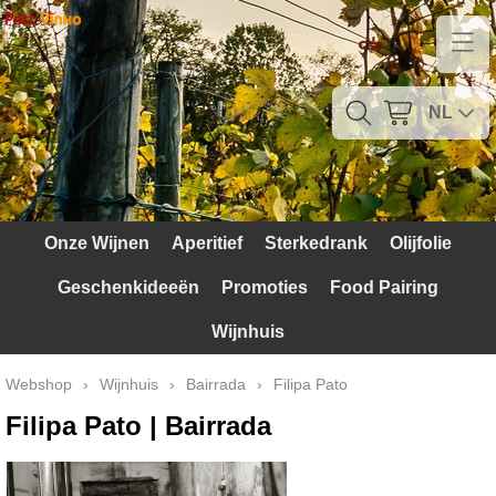
Home
Contact
NL
Mijn account
Verzendkosten
Onze Wijnen
Aperitief
Sterkedrank
Olijfolie
Blog
Geschenkideeën
Promoties
Food Pairing
Waarom Portugal
Wijnhuis
Druivenrassen
Webshop
›
Wijnhuis
›
Bairrada
›
Filipa Pato
Witte druiven
Filipa Pato | Bairrada
Rode Druiven