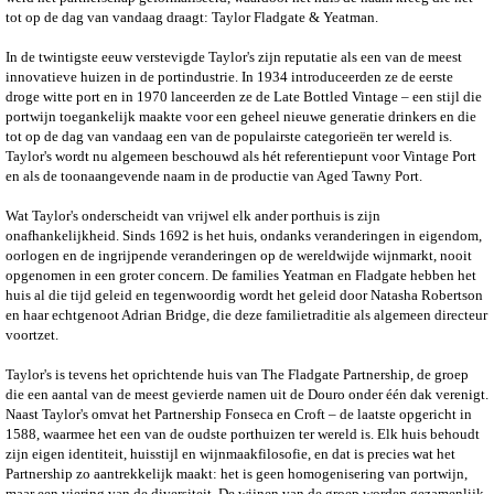
tot op de dag van vandaag draagt: Taylor Fladgate & Yeatman.
In de twintigste eeuw verstevigde Taylor's zijn reputatie als een van de meest
innovatieve huizen in de portindustrie. In 1934 introduceerden ze de eerste
droge witte port en in 1970 lanceerden ze de Late Bottled Vintage – een stijl die
portwijn toegankelijk maakte voor een geheel nieuwe generatie drinkers en die
tot op de dag van vandaag een van de populairste categorieën ter wereld is.
Taylor's wordt nu algemeen beschouwd als hét referentiepunt voor Vintage Port
en als de toonaangevende naam in de productie van Aged Tawny Port.
Wat Taylor's onderscheidt van vrijwel elk ander porthuis is zijn
onafhankelijkheid. Sinds 1692 is het huis, ondanks veranderingen in eigendom,
oorlogen en de ingrijpende veranderingen op de wereldwijde wijnmarkt, nooit
opgenomen in een groter concern. De families Yeatman en Fladgate hebben het
huis al die tijd geleid en tegenwoordig wordt het geleid door Natasha Robertson
en haar echtgenoot Adrian Bridge, die deze familietraditie als algemeen directeur
voortzet.
Taylor's is tevens het oprichtende huis van The Fladgate Partnership, de groep
die een aantal van de meest gevierde namen uit de Douro onder één dak verenigt.
Naast Taylor's omvat het Partnership Fonseca en Croft – de laatste opgericht in
1588, waarmee het een van de oudste porthuizen ter wereld is. Elk huis behoudt
zijn eigen identiteit, huisstijl en wijnmaakfilosofie, en dat is precies wat het
Partnership zo aantrekkelijk maakt: het is geen homogenisering van portwijn,
maar een viering van de diversiteit. De wijnen van de groep worden gezamenlijk