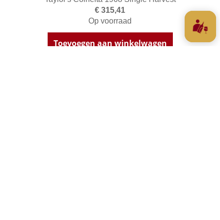
€ 315,41
Op voorraad
Toevoegen aan winkelwagen
Taylor's Golden Age 50 Years very old
Tawny
€ 385,00
Op voorraad