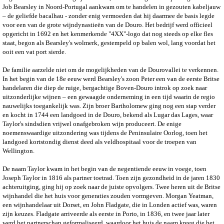
Job Bearsley in Noord-Portugal aankwam om te handelen in gezouten kabeljauw
– de geliefde bacalhau - zonder enig vermoeden dat hij daarmee de basis legde
voor een van de grote wijndynastieën van de Douro. Het bedrijf werd officieel
opgericht in 1692 en het kenmerkende "4XX"-logo dat nog steeds op elke fles
staat, begon als Bearsley's wolmerk, gestempeld op balen wol, lang voordat het
ooit een vat port sierde.
De familie aarzelde niet om de mogelijkheden van de Dourovallei te verkennen.
In het begin van de 18e eeuw werd Bearsley's zoon Peter een van de eerste Britse
handelaren die diep de ruige, bergachtige Boven-Douro introk op zoek naar
uitzonderlijke wijnen – een gewaagde onderneming in een tijd waarin de regio
nauwelijks toegankelijk was. Zijn broer Bartholomew ging nog een stap verder
en kocht in 1744 een landgoed in de Douro, bekend als Lugar das Lages, waar
Taylor's sindsdien vrijwel onafgebroken wijn produceert. De enige
noemenswaardige uitzondering was tijdens de Peninsulaire Oorlog, toen het
landgoed kortstondig dienst deed als veldhospitaal voor de troepen van
Wellington.
De naam Taylor kwam in het begin van de negentiende eeuw in voege, toen
Joseph Taylor in 1816 als partner toetrad. Toen zijn gezondheid in de jaren 1830
achteruitging, ging hij op zoek naar de juiste opvolgers. Twee heren uit de Britse
wijnhandel die het huis voor generaties zouden vormgeven. Morgan Yeatman,
een wijnhandelaar uit Dorset, en John Fladgate, die in Londen actief was, waren
zijn keuzes. Fladgate arriveerde als eerste in Porto, in 1836, en twee jaar later
werd het partnerschap geformaliseerd, waardoor het huis de naam kreeg die het