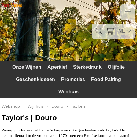
Home
Contact
NL
Mijn account
Verzendkosten
Onze Wijnen
Aperitief
Sterkedrank
Olijfolie
Blog
Geschenkideeën
Promoties
Food Pairing
Waarom Portugal
Wijnhuis
Druivenrassen
Webshop
›
Wijnhuis
›
Douro
›
Taylor's
Witte druiven
Taylor's | Douro
Rode Druiven
Weinig porthuizen hebben zo'n lange en rijke geschiedenis als Taylor's. Het
begon allemaal in de vroege jaren 1670, toen een Engelse koopman genaamd