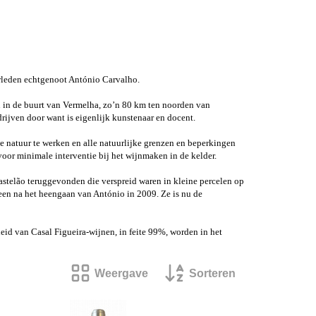
verleden echtgenoot António Carvalho.
 in de buurt van Vermelha, zo’n 80 km ten noorden van
rijven door want is eigenlijk kunstenaar en docent.
de natuur te werken en alle natuurlijke grenzen en beperkingen
voor minimale interventie bij het wijnmaken in de kelder.
stelão teruggevonden die verspreid waren in kleine percelen op
leen na het heengaan van António in 2009. Ze is nu de
heid van Casal Figueira-wijnen, in feite 99%, worden in het
Weergave
Sorteren