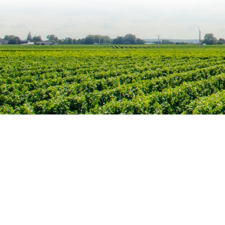
Home
Contact
BV Portevinho
BE0726780022
Guldensporenlaan 29
3120 Tremelo
België