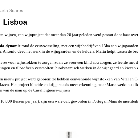
Marta Soares
| Lisboa
eira-wijnen, een wijnproject dat meer dan 20 jaar geleden werd gestart door haar o
 bio-dynamie
rond de eeuwwisseling, met een wijnbedrijf van 13ha aan wijngaarden
. Antonio deed het werk in de wijngaarden en de kelders, Marta helpt tussen de bed
rde ze voor wijnstokken te zorgen zoals ze voor een kind zou zorgen, ze leerde met 
attingen en filosofieën versmolten: biodynamisch werken in de wijngaard en kiezen 
een nieuw project werd geboren: ze hebben eeuwenoude wijnstokken van Vital en Ca
azen. Het project bloeide en krijgt steeds meer erkenning, maar Marta werkt nu al
am van de man op de Casal Figueira-wijnen
 10.000 flessen per jaar), zijn een ware cult geworden in Portugal. Maar de meerder