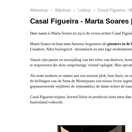
Webshop
›
Wijnhuis
›
Lisboa
›
Casal Figueira - 
Casal Figueira - Marta Soares 
Haar naam is Marta Soares en zij is de vrouw achter Casal Figu
Marta Soares en haar man Antonio begonnen als
pioniers in de
Lissabon. Alles biologisch - dynamisch en met lage rendementen
Vanuit zijn passie en toewijding van het telen van druiven, lee
te respecteren die deze wispelturige 'vriend' oplegde. Hun opv
Als team werkten ze samen aan een nieuwe plek, hun thuis, en 
de hellingen van de Serra de Montejunto een nieuw leven ingebl
gepassioneerde wijnboer, de wijnmakker, de dame achter de na
Casal Figueira-wijnen, hoewel klein in productie (niet meer dan
buitenland verkocht.