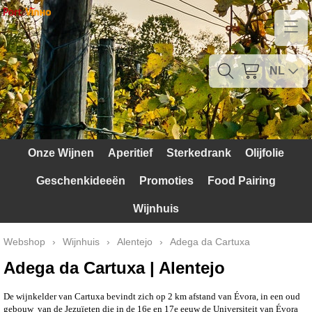
Home
Contact
NL
Mijn account
Verzendkosten
Onze Wijnen
Aperitief
Sterkedrank
Olijfolie
Blog
Geschenkideeën
Promoties
Food Pairing
Waarom Portugal
Wijnhuis
Druivenrassen
Webshop
›
Wijnhuis
›
Alentejo
›
Adega da Cartuxa
Witte druiven
Adega da Cartuxa | Alentejo
Rode Druiven
De wijnkelder van Cartuxa bevindt zich op 2 km afstand van Évora, in een oud
gebouw van de Jezuïeten die in de 16e en 17e eeuw de Universiteit van Évora