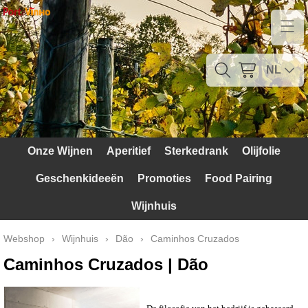
Home
Contact
NL
Mijn account
Verzendkosten
Onze Wijnen
Aperitief
Sterkedrank
Olijfolie
Blog
Geschenkideeën
Promoties
Food Pairing
Waarom Portugal
Wijnhuis
Druivenrassen
Webshop
›
Wijnhuis
›
Dão
›
Caminhos Cruzados
Witte druiven
Caminhos Cruzados | Dão
Rode Druiven