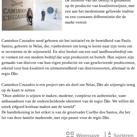
De filosofie van het bedrijf is gebaseerd
op de productie van kwaliteitswijnen, met
een aan het modernisme gelieerde traditie
en een constante differentiatie die de
markt vereist
Caminhos Cruzados werd geboren uit het initiatief en de bereidheid van Paulo
Santos, geboren in Nelas, die, vastbesloten om terug te keren naar zijn roots om
te investeren in de wijnwereld. En alzo besluit om een oud landbouwbedrijf om
te vormen tot een modern bedrijf dat wijn produceert en bottelt.
Hun wijnen zijn
gemaakt van druiven van hun eigen productie en van geselecteerde producenten,
erkend voor hun kwaliteit en uitmuntendheid van druivensoorten, allemaal in de
regio Dão.
Caminhos Cruzados is een project met als doel om Nelas, Dão als wijnregio terug
op de kaart te zetten.
"Onze ambitie is wijnen te maken, moderne, complexe en authentieke, ware
ambassadeurs van de onderscheidende identiteit van de regio Dão. We willen dit
uniek erfgoed kenbaar maken aan de wereld"
De handtekening in het etiket is van de grootvader Coelho dos Santos, die het
lot van deze familie markeerde, met zijn passie voor de regio Dão.
Weergave
Sorteren