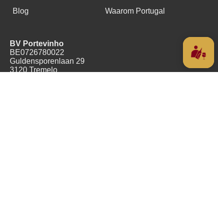
Blog
Waarom Portugal
BV Portevinho
BE0726780022
Guldensporenlaan 29
3120 Tremelo
België
+32(0)478489055
Copyright (c) 2016 - 2026