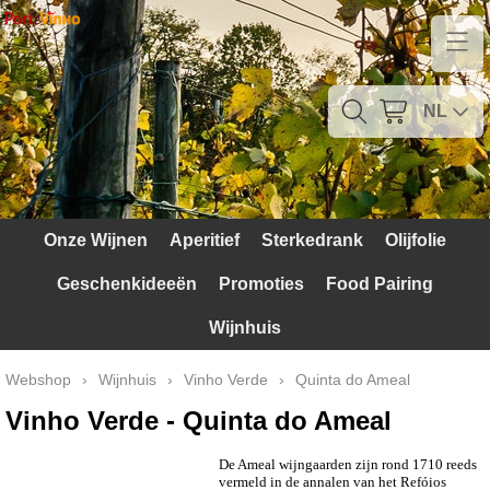
Home
Contact
NL
Mijn account
Verzendkosten
Onze Wijnen
Aperitief
Sterkedrank
Olijfolie
Blog
Geschenkideeën
Promoties
Food Pairing
Waarom Portugal
Wijnhuis
Druivenrassen
Webshop
›
Wijnhuis
›
Vinho Verde
›
Quinta do Ameal
Witte druiven
Vinho Verde - Quinta do Ameal
Rode Druiven
De Ameal wijngaarden zijn rond 1710 reeds
vermeld in de annalen van het Refóios