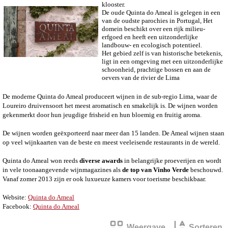
klooster.
De oude Quinta do Ameal is gelegen in een
van de oudste parochies in Portugal, Het
domein beschikt over een rijk milieu-
erfgoed en heeft een uitzonderlijke
landbouw- en ecologisch potentieel.
Het gebied zelf is van historische betekenis,
ligt in een omgeving met een uitzonderlijke
schoonheid, prachtige bossen en aan de
oevers van de rivier de Lima
De moderne Quinta do Ameal produceert wijnen in de sub-regio Lima, waar de
Loureiro druivensoort het meest aromatisch en smakelijk is.
De wijnen worden
gekenmerkt door hun jeugdige frisheid en hun bloemig en fruitig aroma.
De wijnen worden geëxporteerd naar meer dan 15 landen. De Ameal wijnen staan
op veel wijnkaarten van de beste en meest veeleisende restaurants in de wereld.
Quinta do Ameal won reeds
diverse awards
in belangrijke proeverijen en wordt
in vele toonaangevende wijnmagazines als
de top van Vinho Verde
beschouwd.
Vanaf zomer 2013 zijn er ook luxueuze kamers voor toerisme beschikbaar.
Website:
Quinta do Ameal
Facebook:
Quinta do Ameal
Weergave
Sorteren