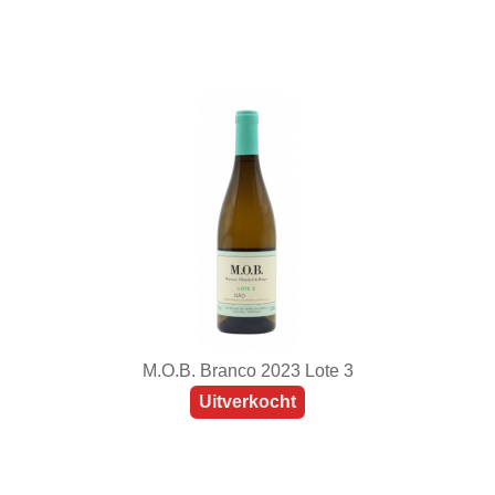
M.O.B. Branco 2023 Lote 3
Uitverkocht