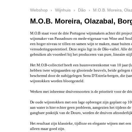
Webshop
›
Wijnhuis
›
Dão
›
M.O.B. Moreira, Ola
M.O.B. Moreira, Olazabal, Bor
M.O.B staat voor de drie Portugese wijnmakers achter dit proje
wijnmaker van Passadouro en mede-eigenaar van Wine and Soul
een hoger niveau te tillen en samen wijn te maken, maar buiten
verouderingspotentieel. Deze regio ligt in de Dão-vallei. Alle d
gebruiken als voordeel bij het produceren van pure, lineaire st
Het M.O.B-collectief heeft een huurovereenkomst van 10 jaar (l
hebben twee wijngaarden op glooiende heuvels, beide gelegen tus
beschermd door de nabijgelegen Serra D’Estrela-bergen, die (sa
wijnstokken worden blootgesteld.
Werken met inheemse druivensoorten is de prioriteit voor de dr
De oude wijnstokken met een lage opbrengst zijn geplant op 100
aan water is hier echter geen probleem, aangezien het tijdens de
gangbare praktijk van de Douro, worden de druiven afzonderlijk 
Het resultaat zijn klassieke, tijdloze en elegante wijnen met e
alleen maar goed zijn.