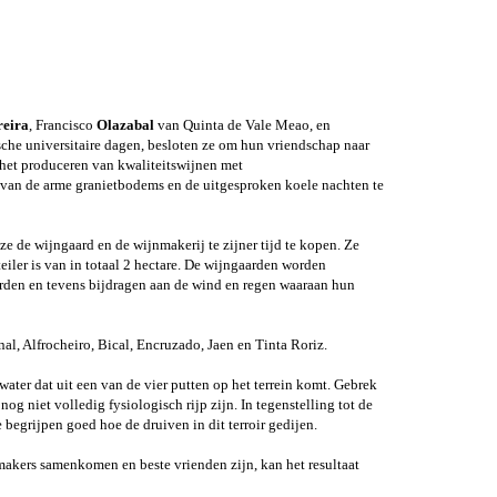
eira
, Francisco
Olazabal
van Quinta de Vale Meao,
en
sche universitaire dagen, besloten ze om hun vriendschap naar
 het produceren van kwaliteitswijnen met
ats van de arme granietbodems en de uitgesproken koele nachten te
 de wijngaard en de wijnmakerij te zijner tijd te kopen. Ze
eiler is van in totaal 2 hectare. De wijngaarden worden
orden en tevens bijdragen aan de wind en regen waaraan hun
l, Alfrocheiro, Bical, Encruzado, Jaen en Tinta Roriz.
ter dat uit een van de vier putten op het terrein komt. Gebrek
g niet volledig fysiologisch rijp zijn. In tegenstelling tot de
begrijpen goed hoe de druiven in dit terroir gedijen.
nmakers samenkomen en beste vrienden zijn, kan het resultaat