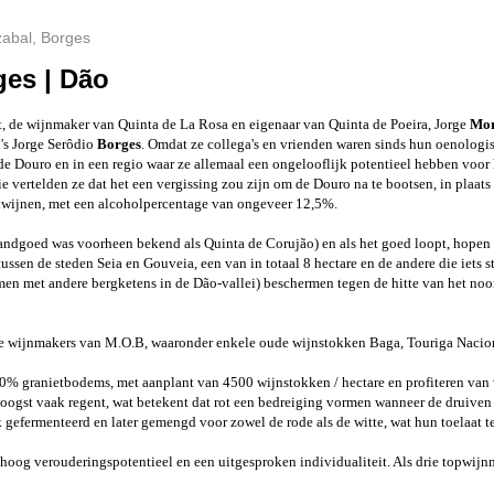
zabal, Borges
ges | Dão
ct, de wijnmaker van Quinta de La Rosa en eigenaar van Quinta de Poeira, Jorge
Mor
's Jorge Serôdio
Borges
. Omdat ze collega's en vrienden waren sinds hun oenologi
 de Douro en in een regio waar ze allemaal een ongelooflijk potentieel hebben voor
rie vertelden ze dat het een vergissing zou zijn om de Douro na te bootsen, in pla
ijlwijnen, met een alcoholpercentage van ongeveer 12,5%.
andgoed was voorheen bekend als Quinta de Corujão) en als het goed loopt, hopen ze
sen de steden Seia en Gouveia, een van in totaal 8 hectare en de andere die iets st
men met andere bergketens in de Dão-vallei) beschermen tegen de hitte van het no
ie wijnmakers van M.O.B, waaronder enkele oude wijnstokken Baga, Touriga Naciona
% granietbodems, met aanplant van 4500 wijnstokken / hectare en profiteren van wa
 oogst vaak regent, wat betekent dat rot een bedreiging vormen wanneer de druiven no
gefermenteerd en later gemengd voor zowel de rode als de witte, wat hun toelaat te 
en hoog verouderingspotentieel en een uitgesproken individualiteit. Als drie topwij