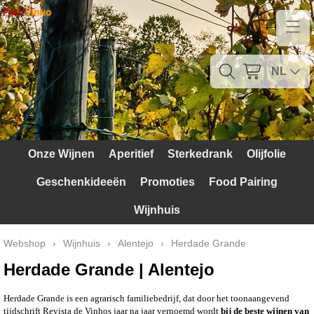
Home
Contact
NL
Mijn account
Verzendkosten
Onze Wijnen
Aperitief
Sterkedrank
Olijfolie
Blog
Geschenkideeën
Promoties
Food Pairing
Waarom Portugal
Wijnhuis
Druivenrassen
Webshop
›
Wijnhuis
›
Alentejo
›
Herdade Grande
Witte druiven
Herdade Grande | Alentejo
Rode Druiven
Herdade Grande is een agrarisch familiebedrijf, dat door het toonaangevend
tijdschrift Revista de Vinhos jaar na jaar vernoemd wordt
bij de beste wijnen van