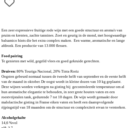
Een zeer expressieve fruitige rode wijn met een goede structuur en aroma's van
pruim en krenten, zachte tannines. Zoet en geurig in de mond, met hoogwaardige
balsamico hints die het extra complex maken. Een warme, aromatische en lange
afdronk. Een p
roductie van 13.000 flessen.
Food pairing
Te genieten met wild, gegrild vlees en goed gekruide gerechten.
Druiven:
80%
Touriga Nacional, 20% Tinta Roriz
Oogsten gebeurd normaal tussen de tweede helft van september en de eerste helft
van de maand in oktober. De oogst wordt in kleine dozen van 10 kg geplaatst.
Deze wijnen worden verkregen na gisting bij gecontroleerde temperatuur om al
hun aromatische elegantie te behouden, in zeer grote houten vaten en een
roestvrijstalen tank, gedurende 7 tot 10 dagen. De wijn wordt gemaakt door
malolactische gisting in Franse eiken vaten en heeft een daaropvolgende
rijpingstijd van 18 maanden om de structuur en complexiteit ervan te versterken.
Alcoholgehalte
14,6 %vol
pH: 3,7