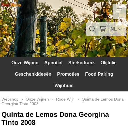
Home
Contact
NL
Mijn account
Verzendkosten
Onze Wijnen
Aperitief
Sterkedrank
Olijfolie
Blog
Geschenkideeën
Promoties
Food Pairing
Waarom Portugal
Wijnhuis
Druivenrassen
Webshop
›
Onze Wijnen
›
Rode Wijn
›
Quinta de Lemos Dona
Georgina Tinto 2008
Witte druiven
Quinta de Lemos Dona Georgina
Rode Druiven
Tinto 2008