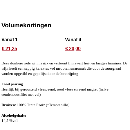
Volumekortingen
Vanaf 1
Vanaf 4
€ 21,25
€ 20,00
Deze donkere rode wijn is rijk en vertoont fijn zwart fruit en laagjes tannines. De
wijn heeft een sappig karakter, vol met bramenaroma's die door de zuurgraad
worden opgetild en gepolijst door de houtrijping
Food pairing
Heerlijk bij geroosterd vlees, eend, rood vlees en eend magret (halve
eendenborstfilet met vel)
Druiven:
100% Tinta Roriz (=Tempranillo)
Alcoholgehalte
14,5 %vol