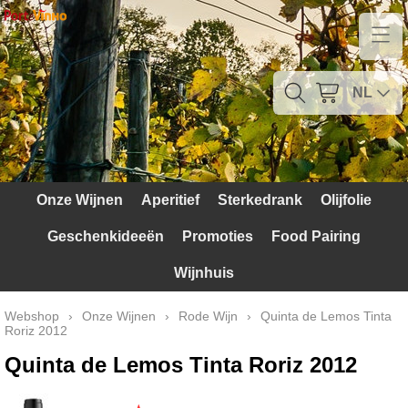
Home
Contact
NL
Mijn account
Verzendkosten
Onze Wijnen
Aperitief
Sterkedrank
Olijfolie
Blog
Geschenkideeën
Promoties
Food Pairing
Waarom Portugal
Wijnhuis
Druivenrassen
Webshop
›
Onze Wijnen
›
Rode Wijn
›
Quinta de Lemos Tinta
Roriz 2012
Witte druiven
Quinta de Lemos Tinta Roriz 2012
Rode Druiven