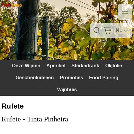
Home
Contact
NL
Mijn account
Verzendkosten
Onze Wijnen
Aperitief
Sterkedrank
Olijfolie
Blog
Geschenkideeën
Promoties
Food Pairing
Waarom Portugal
Wijnhuis
Druivenrassen
Rufete
Witte druiven
Rufete - Tinta Pinheira
Rode Druiven