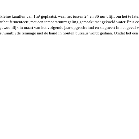
kleine karaffen van 1m³ geplaatst, waar het tussen 24 en 36 uur blijft om het te lat
r het fermenteert, met een temperatuurregeling gemaakt met gekoeld water. Er is een
 gewoonlijk in maart van het volgende jaar opgeschuimd en stagneert in het geval 
s, waarbij de remuage met de hand in houten bureaus wordt gedaan. Omdat het een n