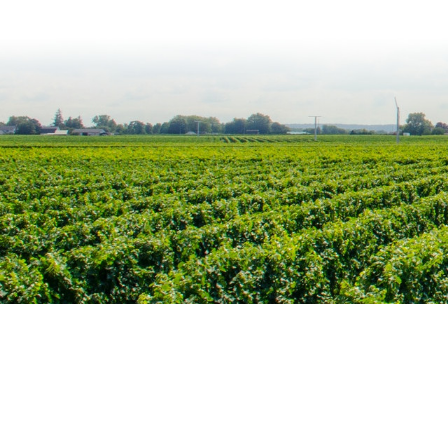
Home
Contact
BV Portevinho
BE0726780022
Guldensporenlaan 29