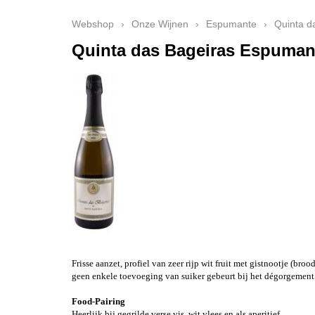
Webshop
›
Onze Wijnen
›
Espumante
›
Quinta d
Quinta das Bageiras Espumant
Frisse aanzet, profiel van zeer rijp wit fruit met gistnootje (b
geen enkele toevoeging van suiker gebeurt bij het dégorgement
Food-Pairing
Heerlijk bij gegrilde verse vis, wit vlees en als aperitief