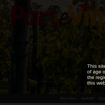
This sit
of age o
the regi
this we
Nos Vins
Apéritif
Spi