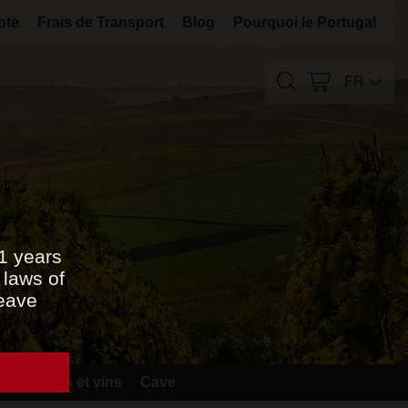
pte
Frais de Transport
Blog
Pourquoi le Portugal
FR
21 years
 laws of
leave
ords mets et vins
Cave