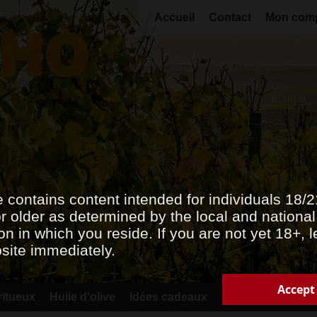
Accueil
Contact
Mon com
e contains content intended for individuals 18/
r older as determined by the local and national
on in which you reside. If you are not yet 18+, 
bsite immediately.
Accept
ritueux
Huile d'olive
Idées cadeaux
Promotions
Acc