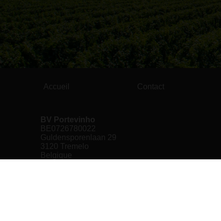
Accueil
Contact
BV Portevinho
BE0726780022
Guldensporenlaan 29
3120 Tremelo
Belgique
+32(0)478489055