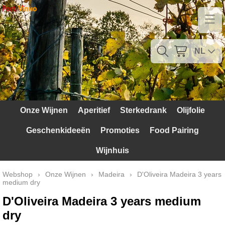
Home
Contact
NL
Mijn account
Verzendkosten
Onze Wijnen
Aperitief
Sterkedrank
Olijfolie
Blog
Geschenkideeën
Promoties
Food Pairing
Waarom Portugal
Wijnhuis
Druivenrassen
Webshop
›
Onze Wijnen
›
Madeira
›
D'Oliveira Madeira 3 years
medium dry
Witte druiven
D'Oliveira Madeira 3 years medium
Rode Druiven
dry