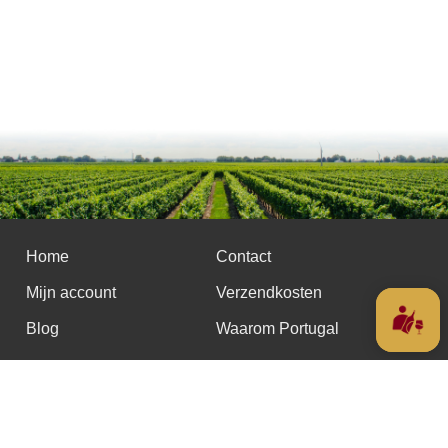
Home
Contact
Mijn account
Verzendkosten
Blog
Waarom Portugal
BV Portevinho
BE0726780022
Guldensporenlaan 29