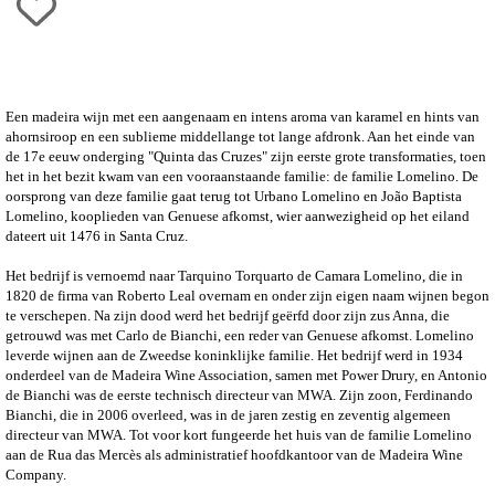
Een madeira wijn met
een aangenaam en intens aroma van karamel en hints van
ahornsiroop en een sublieme middellange tot lange afdronk. Aan het einde van
de 17e eeuw onderging "Quinta das Cruzes" zijn eerste grote transformaties, toen
het in het bezit kwam van een vooraanstaande familie: de familie Lomelino. De
oorsprong van deze familie gaat terug tot Urbano Lomelino en João Baptista
Lomelino, kooplieden van Genuese afkomst, wier aanwezigheid op het eiland
dateert uit 1476 in Santa Cruz.
Het bedrijf is vernoemd naar Tarquino Torquarto de Camara Lomelino, die in
1820 de firma van Roberto Leal overnam en onder zijn eigen naam wijnen begon
te verschepen. Na zijn dood werd het bedrijf geërfd door zijn zus Anna, die
getrouwd was met Carlo de Bianchi, een reder van Genuese afkomst. Lomelino
leverde wijnen aan de Zweedse koninklijke familie. Het bedrijf werd in 1934
onderdeel van de Madeira Wine Association, samen met Power Drury, en Antonio
de Bianchi was de eerste technisch directeur van MWA. Zijn zoon, Ferdinando
Bianchi, die in 2006 overleed, was in de jaren zestig en zeventig algemeen
directeur van MWA. Tot voor kort fungeerde het huis van de familie Lomelino
aan de Rua das Mercès als administratief hoofdkantoor van de Madeira Wine
Company.