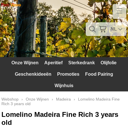
Home
Contact
NL
Mijn account
Verzendkosten
Onze Wijnen
Aperitief
Sterkedrank
Olijfolie
Blog
Geschenkideeën
Promoties
Food Pairing
Waarom Portugal
Wijnhuis
Druivenrassen
Webshop
›
Onze Wijnen
›
Madeira
›
Lomelino Madeira Fine
Rich 3 years old
Witte druiven
Lomelino Madeira Fine Rich 3 years
Rode Druiven
old