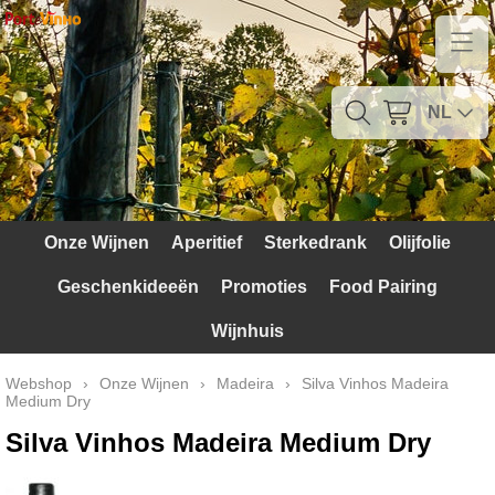
Home
Contact
NL
Mijn account
Verzendkosten
Onze Wijnen
Aperitief
Sterkedrank
Olijfolie
Blog
Geschenkideeën
Promoties
Food Pairing
Waarom Portugal
Wijnhuis
Druivenrassen
Webshop
›
Onze Wijnen
›
Madeira
›
Silva Vinhos Madeira
Medium Dry
Witte druiven
Silva Vinhos Madeira Medium Dry
Rode Druiven