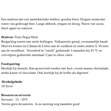
Een madeira met een aantrekkelijke heldere, gouden kleur. Elegant aroma met
tonen van gedroogd fruit. Lange afdronk, elegant en droog. Noten van cacao,
druif, appel en walnoot.
Druiven:
Tinta Negra Mole
Bergachtig terrein met steile hellingen. Vulkanische grond, voornamelijk basalt.
Druiven komen uit Câmara de Lobos aan de zuidkust en onder andere S. Vicente
aan de noordkust.
Verouderd in "estufa" gedurende 3 maanden bij 45 °C en
vervolgens gedurende minimaal 3 jaar in eiken vaten
Food-pairing
Heerlijk bij desserts. Kan geserveerd worden met fruit, vooral ananas, fruitsalade,
sterke kazen of chocolade. Ook heerlijk bij de koffie als digestief
Alcoholgehalte
19 %vol
Bewaren en serveren
Serveren : 15 - 18°C
Vereist geen decanteren.
Is na opening nog maanden goed