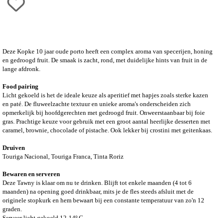
Deze Kopke 10 jaar oude porto heeft een complex aroma van specerijen, honing
en gedroogd fruit. De smaak is zacht, rond, met duidelijke hints van fruit in de
lange afdronk.
Food pairing
Licht gekoeld is het de ideale keuze als aperitief met hapjes zoals sterke kazen
en paté. De fluweelzachte textuur en unieke aroma's onderscheiden zich
opmerkelijk bij hoofdgerechten met gedroogd fruit. Onweerstaanbaar bij foie
gras. Prachtige keuze voor gebruik met een groot aantal heerlijke desserten met
caramel, brownie, chocolade of pistache. Ook lekker bij crostini met geitenkaas.
Druiven
Touriga Nacional, Touriga Franca, Tinta Roriz
Bewaren en serveren
Deze Tawny is klaar om nu te drinken. Blijft tot enkele maanden (4 tot 6
maanden) na opening goed drinkbaar, mits je de fles steeds afsluit met de
originele stopkurk en hem bewaart bij een constante temperatuur van zo'n 12
graden.
Serveer licht gekoeld 12-14º C