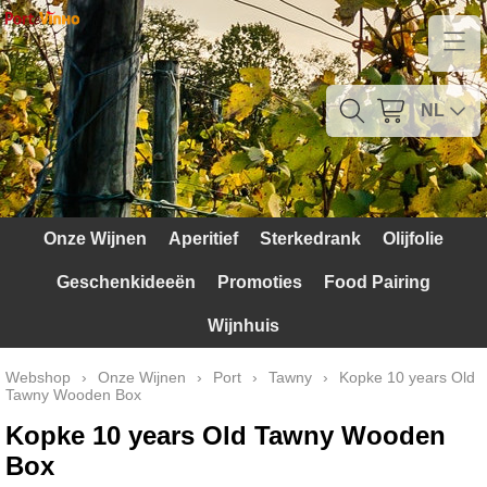
Home
Contact
NL
Mijn account
Verzendkosten
Onze Wijnen
Aperitief
Sterkedrank
Olijfolie
Blog
Geschenkideeën
Promoties
Food Pairing
Waarom Portugal
Wijnhuis
Druivenrassen
Webshop
›
Onze Wijnen
›
Port
›
Tawny
›
Kopke 10 years Old
Tawny Wooden Box
Witte druiven
Kopke 10 years Old Tawny Wooden
Rode Druiven
Box