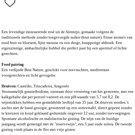
Een levendige mousserende rosé uit de Alentejo, gemaakt volgens de
traditionele methode zonder toegevoegde suiker (brut nature). Frisse aroma's van
rood fruit en bloesem, fijne mousse en een droge, knapperige afdronk. Een
eigenzinnige, ambachtelijke bubbel die perfect past bij een aperitief of lichte
gerechten.
Food pairing
Een verfijnde Brut Nature, geschikt voor zeevruchten, mediterrane
voorgerechten en licht gevogelte.
Druiven:
Castelão, Trincadeira, Aragonês
Voornamelijk granietbodems, ontstaan ​​door verwering van het gesteente, met een
kalkgehalte dat per perceel varieert en een pH-waarde van 5,7 tot 8,2. De
wijnstokken hebben een gemiddelde leeftijd van 35 jaar. De druiven worden 's
nachts met de hand geoogst, gesorteerd op een sorteertafel, direct geperst zonder
te kneuzen en koud geklaard gedurende ongeveer 12 uur, zonder toevoegingen.
Spontane alcoholische en malolactische gisting. De wijn van de huidige
jaargang wordt gemengd met de "reservewijn", een 5 jaar oude solera. De tweede
gisting vindt plaats in de fles met vrije gisten.