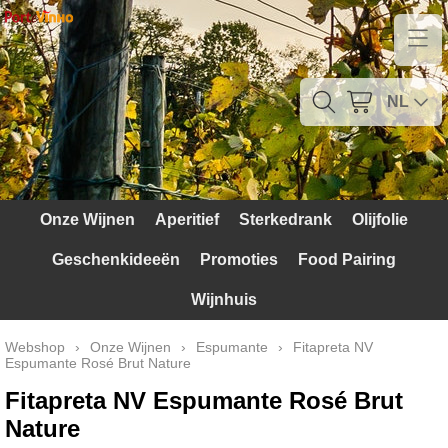
Home
Contact
NL
Mijn account
Verzendkosten
Onze Wijnen
Aperitief
Sterkedrank
Olijfolie
Blog
Geschenkideeën
Promoties
Food Pairing
Waarom Portugal
Wijnhuis
Druivenrassen
Webshop
›
Onze Wijnen
›
Espumante
›
Fitapreta NV
Espumante Rosé Brut Nature
Witte druiven
Fitapreta NV Espumante Rosé Brut
Rode Druiven
Nature