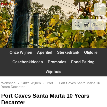
Home
Contact
NL
Mijn account
Verzendkosten
Onze Wijnen
Aperitief
Sterkedrank
Olijfolie
Blog
Geschenkideeën
Promoties
Food Pairing
Waarom Portugal
Wijnhuis
Druivenrassen
Webshop
›
Onze Wijnen
›
Port
›
Port Caves Santa Marta 10
Years Decanter
Witte druiven
Port Caves Santa Marta 10 Years
Rode Druiven
Decanter