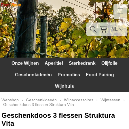
Home
Contact
NL
Mijn account
Verzendkosten
Onze Wijnen
Aperitief
Sterkedrank
Olijfolie
Blog
Geschenkideeën
Promoties
Food Pairing
Waarom Portugal
Wijnhuis
Druivenrassen
Webshop
›
Geschenkideeën
›
Wijnaccessoires
›
Wijntassen
›
Geschenkdoos 3 flessen Struktura Vita
Witte druiven
Geschenkdoos 3 flessen Struktura
Rode Druiven
Vita