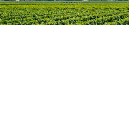
Home
Contact
BV Portevinho
BE0726780022
Guldensporenlaan 29
3120 Tremelo
België
+32(0)478489055