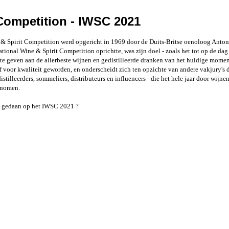
 Competition - IWSC 2021
 & Spirit Competition werd opgericht in 1969 door de Duits-Britse oenoloog Anton
tional Wine & Spirit Competition oprichtte, was zijn doel - zoals het tot op de dag
te geven aan de allerbeste wijnen en gedistilleerde dranken van het huidige momen
f voor kwaliteit geworden, en onderscheidt zich ten opzichte
van andere vakjury's 
istilleerders, sommeliers, distributeurs en influencers - die het hele jaar door wij
enomen.
t gedaan op het IWSC 2021 ?