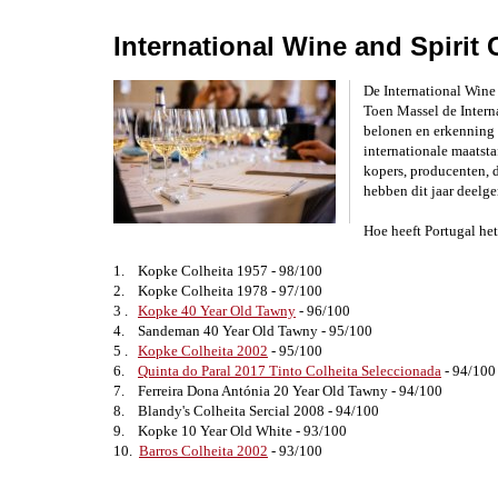
International Wine and Spirit
De International Wine
Toen Massel de Interna
belonen en erkenning 
internationale maatsta
kopers, producenten, d
hebben dit jaar deelg
Hoe heeft Portugal he
1. Kopke Colheita 1957 - 98/100
2. Kopke Colheita 1978 - 97/100
3 .
Kopke 40 Year Old Tawny
- 96/100
4. Sandeman 40 Year Old Tawny - 95/100
5 .
Kopke Colheita 2002
- 95/100
6.
Quinta do Paral 2017 Tinto Colheita Seleccionada
- 94/100
7. Ferreira Dona Antónia 20 Year Old Tawny - 94/100
8. Blandy's
Colheita Sercial 2008 - 94/100
9. Kopke 10 Year Old White - 93/100
10.
Barros Colheita 2002
- 93/100