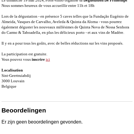
Le dimanche 19 mai 2024, PorteVinho organise sa
Dégustation De Printemps
Nous sommes heureux de vous accueillir entre 11h et 18h
Lors de la dégustation - en présence 5 caves telles que la Fundação Eugénio de
Almeida, Vasques de Carvalho, Aveleda & Quinta da Alorna - vous pourrez
également déguster les nouveaux millésimes de Quinta Nova de Nossa Senhora
do Carmo & Taboadella, en plus les délicieux porto - et aux vins de Madère.
Il y en a pour tous les goûts, avec de belles réductions sur les vins proposés.
La participation est gratuite.
Vous pouvez vous
inscrire
ici
Localisation
Sint-Geertruiabdij
3000 Louvain
Belgique
Beoordelingen
Er zijn geen beoordelingen gevonden.