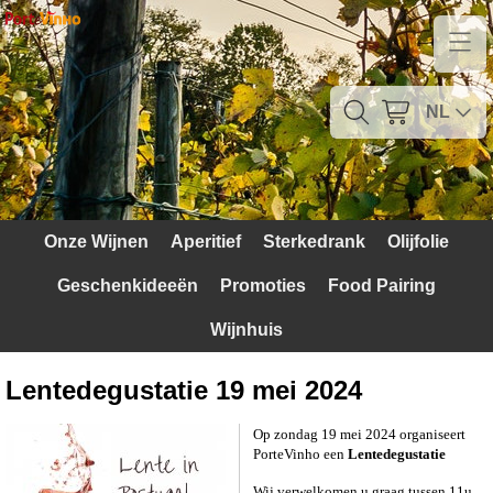
Home
Contact
NL
Mijn account
Verzendkosten
Onze Wijnen
Aperitief
Sterkedrank
Olijfolie
Blog
Geschenkideeën
Promoties
Food Pairing
Waarom Portugal
Wijnhuis
Druivenrassen
Lentedegustatie 19 mei 2024
Witte druiven
Op zondag 19 mei 2024 organiseert
PorteVinho een
Lentedegustatie
Rode Druiven
Wij verwelkomen u graag tussen 11u