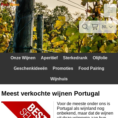
Home
Contact
NL
Mijn account
Verzendkosten
Onze Wijnen
Aperitief
Sterkedrank
Olijfolie
Blog
Geschenkideeën
Promoties
Food Pairing
Waarom Portugal
Wijnhuis
Druivenrassen
Meest verkochte wijnen Portugal
Witte druiven
Voor de meeste onder ons is
Portugal als wijnland nog
Rode Druiven
onbekend, maar dat de wijnen
uit deze wijnregio aan hun