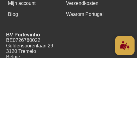
Mijn account
Verzendkosten
Blog
Waarom Portugal
BV Portevinho
BE0726780022
Guldensporenlaan 29
3120 Tremelo
België
+32(0)478489055
Copyright (c) 2016 - 2026