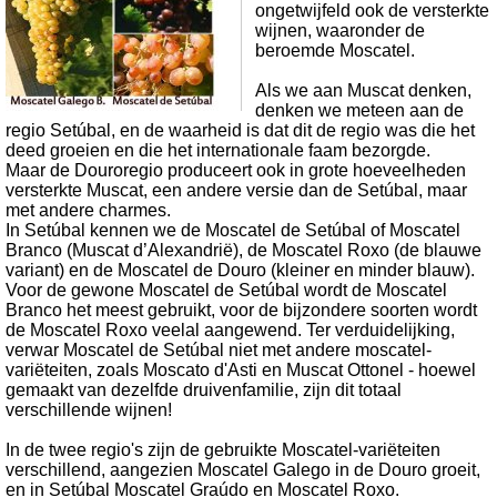
ongetwijfeld ook de versterkte
wijnen, waaronder de
beroemde Moscatel.
Als we aan Muscat denken,
denken we meteen aan de
regio Setúbal, en de waarheid is dat dit de regio was die het
deed groeien en die het internationale faam bezorgde.
Maar de Douroregio produceert ook in grote hoeveelheden
versterkte Muscat, een andere versie dan de Setúbal, maar
met andere charmes.
In Setúbal kennen we de Moscatel de Setúbal of Moscatel
Branco (Muscat d’Alexandrië), de Moscatel Roxo (de blauwe
variant) en de Moscatel de Douro (kleiner en minder blauw).
Voor de gewone Moscatel de Setúbal wordt de Moscatel
Branco het meest gebruikt, voor de bijzondere soorten wordt
de Moscatel Roxo veelal aangewend.
Ter verduidelijking,
verwar Moscatel de Setúbal niet met andere moscatel-
variëteiten, zoals Moscato d'Asti en Muscat Ottonel - hoewel
gemaakt van dezelfde druivenfamilie, zijn dit totaal
verschillende wijnen!
In de twee regio's zijn de gebruikte Moscatel-variëteiten
verschillend, aangezien Moscatel Galego in de Douro groeit,
en in Setúbal Moscatel Graúdo en Moscatel Roxo.