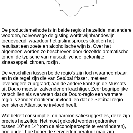
De productiemethode is in beide regio's hetzelfde, met andere
woorden, halverwege de gisting wordt wijnbrandewijn
toegevoegd, waardoor het gistingsproces stopt en het
resultaat een zoete en alcoholische wijn is.
Over het
algemeen worden ze beschreven door dezelfde aromatische
tonen, de typische van muscat: lychee, gekonfijte
sinaasappel, citroen, rozijn .
De verschillen tussen beide regio's zijn toch waarneembaar,
en in de regel zijn die van Setúbal frisser , met een
levendigere zuurgraad; aan de andere kant zijn de Muscats
uit Douro meestal zalvender en krachtiger. Zeer begrijpelijke
verschillen als we weten dat de Douro-regio een warmere
regio is zonder maritieme invloed, en dat de Setúbal-regio
een sterke Atlantische invloed heeft.
Wat betreft consumptie- en harmonisatiesuggesties, deze zijn
precies hetzelfde. Het moet gekoeld worden gedronken
tussen 10º en 14º (om de alcoholperceptie te verminderen),
hoe ouder, hoe hoger de serveertemperatuur mag zijn.