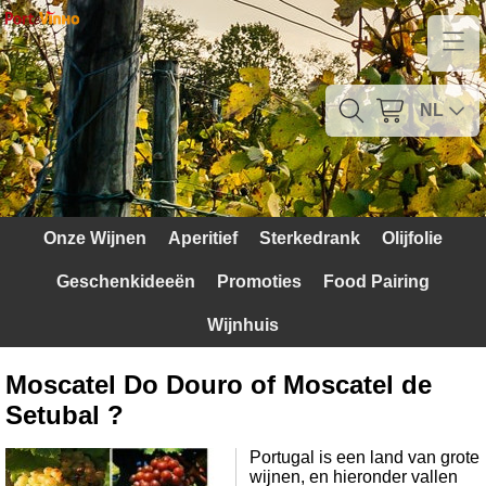
Home
Contact
NL
Mijn account
Verzendkosten
Onze Wijnen
Aperitief
Sterkedrank
Olijfolie
Blog
Geschenkideeën
Promoties
Food Pairing
Waarom Portugal
Wijnhuis
Druivenrassen
Moscatel Do Douro of Moscatel de
Witte druiven
Setubal ?
Rode Druiven
Portugal is een land van grote
wijnen, en hieronder vallen