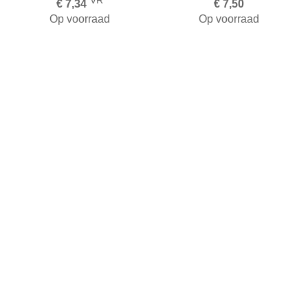
VR
€ 7,34
€ 7,50
Op voorraad
Op voorraad
Toevoegen aan winkelwagen
Toevoegen aan winkelwa