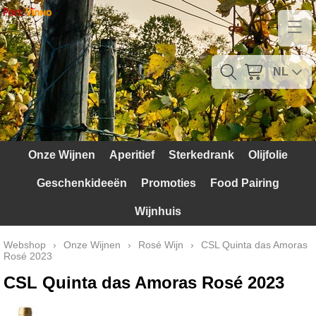
Home
Contact
NL
Mijn account
Verzendkosten
Onze Wijnen
Aperitief
Sterkedrank
Olijfolie
Blog
Geschenkideeën
Promoties
Food Pairing
Waarom Portugal
Wijnhuis
Druivenrassen
Webshop
›
Onze Wijnen
›
Rosé Wijn
›
CSL Quinta das Amoras
Rosé 2023
Witte druiven
CSL Quinta das Amoras Rosé 2023
Rode Druiven