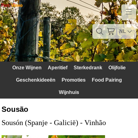
Home
Contact
NL
Mijn account
Verzendkosten
Onze Wijnen
Aperitief
Sterkedrank
Olijfolie
Blog
Geschenkideeën
Promoties
Food Pairing
Waarom Portugal
Wijnhuis
Druivenrassen
Sousão
Witte druiven
Sousón (Spanje - Galicië) - Vinhão
Rode Druiven