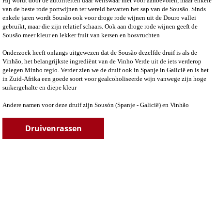
Hij wordt door de autoriteiten daar weliswaar niet voor aanbevolen, maar enkele
van de beste rode portwijnen ter wereld bevatten het sap van de Sousão. Sinds
enkele jaren wordt Sousão ook voor droge rode wijnen uit de Douro vallei
gebruikt, maar die zijn relatief schaars. Ook aan droge rode wijnen geeft de
Sousão meer kleur en lekker fruit van kersen en bosvruchten
Onderzoek heeft onlangs uitgewezen dat de Sousão dezelfde druif is als de
Vinhão, het belangrijkste ingrediënt van de Vinho Verde uit de iets verderop
gelegen Minho regio. Verder zien we de druif ook in Spanje in Galicië en is het
in Zuid-Afrika een goede soort voor gealcoholiseerde wijn vanwege zijn hoge
suikergehalte en diepe kleur
Andere namen voor deze druif zijn Sousón (Spanje - Galicië) en Vinhão
Druivenrassen