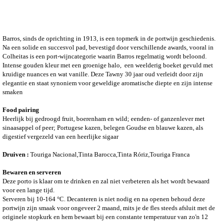
Barros, sinds de oprichting in 1913, is een topmerk in de portwijn geschiedenis.
Na een solide en succesvol pad, bevestigd door verschillende awards, vooral in
Colheitas is een port-wijncategorie waarin Barros regelmatig wordt beloond.
Intense gouden kleur met een groenige halo, een weelderig boeket gevuld met
kruidige nuances en wat vanille. Deze Tawny 30 jaar oud verleidt door zijn
elegantie en staat synoniem voor geweldige aromatische diepte en zijn intense
smaken
Food pairing
Heerlijk bij gedroogd fruit, boerenham en wild; eenden- of ganzenlever met
sinaasappel of peer; Portugese kazen, belegen Goudse en blauwe kazen, als
digestief vergezeld van een heerlijke sigaar
Druiven :
Touriga Nacional,Tinta Barocca,Tinta Róriz,Touriga Franca
Bewaren en serveren
Deze porto is klaar om te drinken en zal niet verbeteren als het wordt bewaard
voor een lange tijd.
Serveren bij 10-164 °C. Decanteren is niet nodig en na openen behoud deze
portwijn zijn smaak voor ongeveer 2 maand, mits je de fles steeds afsluit met de
originele stopkurk en hem bewaart bij een constante temperatuur van zo'n 12