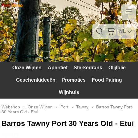
Home
Contact
NL
Mijn account
Verzendkosten
Onze Wijnen
Aperitief
Sterkedrank
Olijfolie
Blog
Geschenkideeën
Promoties
Food Pairing
Waarom Portugal
Wijnhuis
Druivenrassen
Webshop
›
Onze Wijnen
›
Port
›
Tawny
›
Barros Tawny Port
30 Years Old - Etui
Witte druiven
Barros Tawny Port 30 Years Old - Etui
Rode Druiven