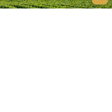
Waarom Portugal
n Inclusief BTW
Algemene voorwaarden
Privacyverklaring