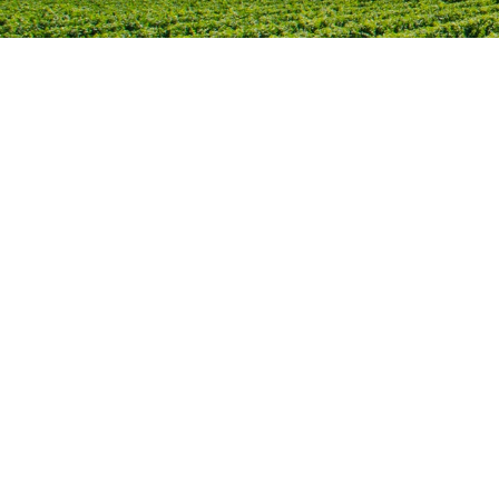
Home
Contact
BV Portevinho
BE0726780022
Guldensporenlaan 29
3120 Tremelo
België
+32(0)478489055