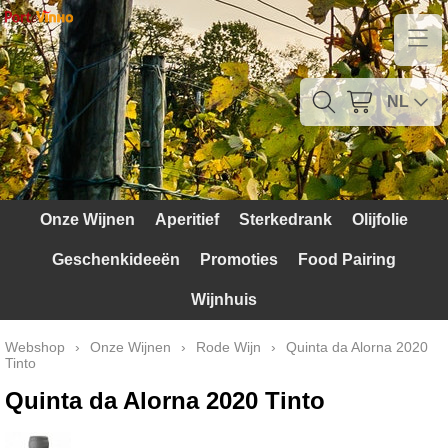
Home
Contact
NL
Mijn account
Verzendkosten
Onze Wijnen
Aperitief
Sterkedrank
Olijfolie
Blog
Geschenkideeën
Promoties
Food Pairing
Waarom Portugal
Wijnhuis
Druivenrassen
Webshop
›
Onze Wijnen
›
Rode Wijn
›
Quinta da Alorna 2020
Tinto
Witte druiven
Quinta da Alorna 2020 Tinto
Rode Druiven