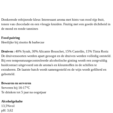
Donkerrode robijnrode kleur. Interessant aroma met hints van rood rijp fruit,
tonen van chocolade en een vleugje kruiden. Fruitig met een goede dichtheid in
de mond en ronde tannines
Food pairing
Heerlijke bij risotto & barbecue
Druiven :
40% Syrah, 30% Alicante Bouschet, 15% Castelão, 15% Tinta Roriz
De druivensoorten werden apart geoogst en de druiven werden volledig ontsteld.
Bij een temperatuurgecontroleerde alcoholische gisting wordt een zorgvuldig
huidcontact uitgevoerd om de aroma's en kleurstoffen in de schillen te
extraheren. De laatste batch wordt samengesteld en de wijn wordt gefilterd en
gebotteld.
Bewaren en serveren
Serveren bij 16-17°C
Te drinken tot 5 jaar na oogstjaar
Alcoholgehalte
13,5%vol
pH: 3,62