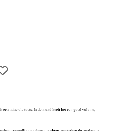
ls een minerale toets. In de mond heeft het een goed volume,
 perfecte aanvulling op deze gerechten, versterken de smaken en