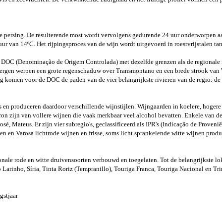
 persing. De resulterende most wordt vervolgens gedurende 24 uur onderworpen aan
tuur van 14ºC. Het rijpingsproces van de wijn wordt uitgevoerd in roestvrijstalen ta
es DOC (Denominação de Origem Controlada) met dezelfde grenzen als de regionale
 bergen werpen een grote regenschaduw over Transmontano en een brede strook van 
g komen voor de DOC de paden van de vier belangrijkste rivieren van de regio: de
en produceren daardoor verschillende wijnstijlen. Wijngaarden in koelere, hogere
ron zijn van vollere wijnen die vaak merkbaar veel alcohol bevatten. Enkele van d
osé, Mateus. Er zijn vier subregio's, geclassificeerd als IPR's (Indicação de Prov
ten en Varosa lichtrode wijnen en frisse, soms licht sprankelende witte wijnen prod
nale rode en witte druivensoorten verbouwd en toegelaten. Tot de belangrijkste lo
 Larinho, Síria, Tinta Roriz (Tempranillo), Touriga Franca, Touriga Nacional en Tr
gstjaar