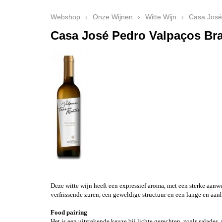
Webshop
›
Onze Wijnen
›
Witte Wijn
›
Casa José
Casa José Pedro Valpaços Br
Deze witte wijn heeft een expressief aroma, met een sterke aanw
verfrissende zuren, een geweldige structuur en een lange en aa
Food pairing
Het is een uitstekende keuze bij lichte gerechten, zoals salade