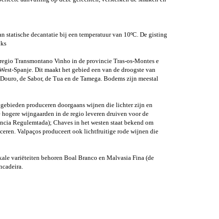
 statische decantatie bij een temperatuur van 10ºC. De gisting
nks
 regio Transmontano Vinho in de provincie Tras-os-Montes e
West-Spanje. Dit maakt het gebied een van de droogste van
 Douro, de Sabor, de Tua en de Tamega. Bodems zijn meestal
 gebieden produceren doorgaans wijnen die lichter zijn en
e hogere wijngaarden in de regio leveren druiven voor de
eniência Regulemtada); Chaves in het westen staat bekend om
uceren. Valpaços produceert ook lichtfruitige rode wijnen die
kale variëteiten behoren Boal Branco en Malvasia Fina (de
incadeira.