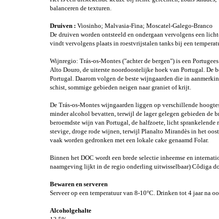
balanceren de texturen.
Druiven :
Viosinho; Malvasia-Fina; Moscatel-Galego-Branco
De druiven worden ontsteeld en ondergaan vervolgens een lichte
vindt vervolgens plaats in roestvrijstalen tanks bij een tempera
Wijnregio: Trás-os-Montes ("achter de bergen") is een Portuge
Alto Douro, de uiterste noordoostelijke hoek van Portugal. De
Portugal. Daarom volgen de beste wijngaarden die in aanmerkin
schist, sommige gebieden neigen naar graniet of krijt.
De Trás-os-Montes wijngaarden liggen op verschillende hoogtes 
minder alcohol bevatten, terwijl de lager gelegen gebieden de b
beroemdste wijn van Portugal, de halfzoete, licht sprankelende r
stevige, droge rode wijnen, terwijl Planalto Mirandès in het oos
vaak worden gedronken met een lokale cake genaamd Folar.
Binnen het DOC wordt een brede selectie inheemse en internatio
naamgeving lijkt in de regio onderling uitwisselbaar) Côdiga do
Bewaren en serveren
Serveer op een temperatuur van 8-10°C. Drinken tot 4 jaar na oo
Alcoholgehalte