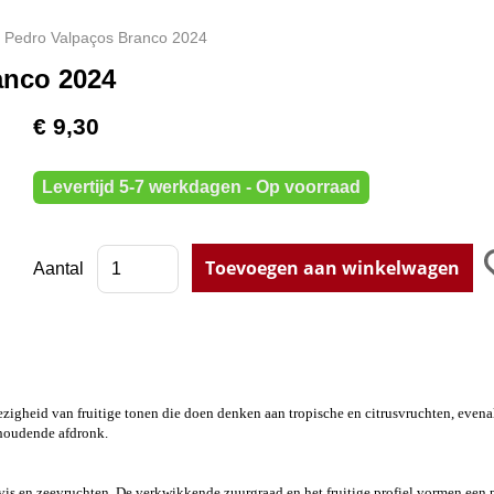
 Pedro Valpaços Branco 2024
anco 2024
€ 9,30
Levertijd 5-7 werkdagen - Op voorraad
Aantal
ezigheid van fruitige tonen die doen denken aan tropische en citrusvruchten, evena
nhoudende afdronk.
s, vis en zeevruchten. De verkwikkende zuurgraad en het fruitige profiel vormen een