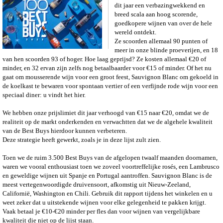
dit jaar een verbazingwekkend en
breed scala aan hoog scorende,
goedkopere wijnen van over de hele
wereld ontdekt.
Ze scoorden allemaal 90 punten of
meer in onze blinde proeverijen, en 18
van hen scoorden 93 of hoger. Hoe laag geprijsd? Ze kosten allemaal €20 of
minder, en 32 ervan zijn zelfs nog betaalbaarder voor €15 of minder.
Of het nu
gaat om mousserende wijn voor een groot feest, Sauvignon Blanc om gekoeld in
de koelkast te bewaren voor spontaan vertier of een verfijnde rode wijn voor een
speciaal diner: u vindt het hier.
We hebben onze prijslimiet dit jaar verhoogd van €15 naar €20, omdat we de
realiteit op de markt onderkenden en verwachtten dat we de algehele kwaliteit
van de Best Buys hierdoor kunnen verbeteren.
Deze strategie heeft gewerkt, zoals je in deze lijst zult zien.
Toen we de ruim 3.500 Best Buys van de afgelopen twaalf maanden doornamen,
waren we vooral enthousiast toen we zoveel voortreffelijke rosés, een Lambrusco
en geweldige wijnen uit Spanje en Portugal aantroffen. Sauvignon Blanc is de
meest vertegenwoordigde druivensoort, afkomstig uit Nieuw-Zeeland,
Californië, Washington en Chili.
Gebruik dit rapport tijdens het winkelen en u
weet zeker dat u uitstekende wijnen voor elke gelegenheid te pakken krijgt.
Vaak betaal je €10-€20 minder per fles dan voor wijnen van vergelijkbare
kwaliteit die niet op de lijst staan.