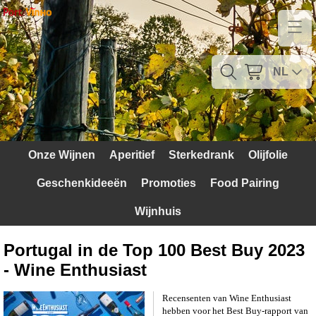
Home
Contact
NL
Mijn account
Verzendkosten
Onze Wijnen
Aperitief
Sterkedrank
Olijfolie
Blog
Geschenkideeën
Promoties
Food Pairing
Waarom Portugal
Wijnhuis
Druivenrassen
Portugal in de Top 100 Best Buy 2023
Witte druiven
- Wine Enthusiast
Rode Druiven
Recensenten van Wine Enthusiast
hebben voor het Best Buy-rapport van