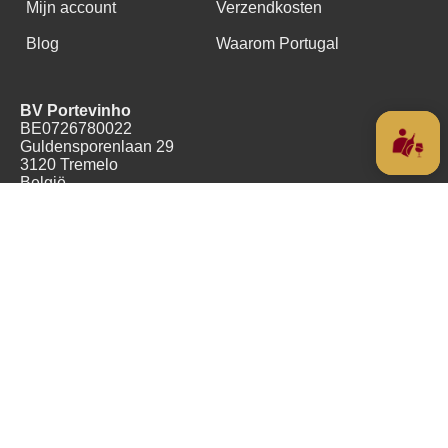
Mijn account
Verzendkosten
Blog
Waarom Portugal
BV Portevinho
BE0726780022
Guldensporenlaan 29
3120 Tremelo
België
+32(0)478489055
Copyright (c) 2016 - 2026