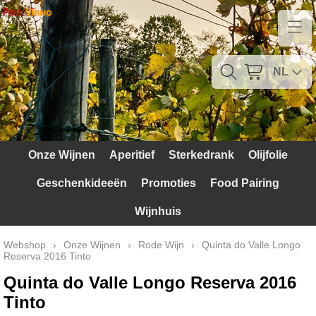
Home
Contact
NL
Mijn account
Verzendkosten
Onze Wijnen
Aperitief
Sterkedrank
Olijfolie
Blog
Geschenkideeën
Promoties
Food Pairing
Waarom Portugal
Wijnhuis
Druivenrassen
Webshop
›
Onze Wijnen
›
Rode Wijn
›
Quinta do Valle Longo
Reserva 2016 Tinto
Witte druiven
Quinta do Valle Longo Reserva 2016
Rode Druiven
Tinto