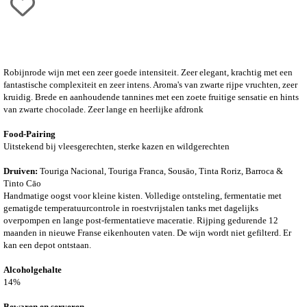
Robijnrode wijn met een zeer goede intensiteit. Zeer elegant, krachtig met een
fantastische complexiteit en zeer intens. Aroma's van zwarte rijpe vruchten, zeer
kruidig. Brede en aanhoudende tannines met een zoete fruitige sensatie en hints
van zwarte chocolade. Zeer lange en heerlijke afdronk
Food-Pairing
Uitstekend bij vleesgerechten, sterke kazen en wildgerechten
Druiven:
Touriga Nacional, Touriga Franca, Sousāo, Tinta Roriz, Barroca &
Tinto Cāo
Handmatige oogst voor kleine kisten. Volledige ontsteling, fermentatie met
gematigde temperatuurcontrole in roestvrijstalen tanks met dagelijks
overpompen en lange post-fermentatieve maceratie. Rijping gedurende 12
maanden in nieuwe Franse eikenhouten vaten. De wijn wordt niet gefilterd. Er
kan een depot ontstaan.
Alcoholgehalte
14%
Bewaren en serveren