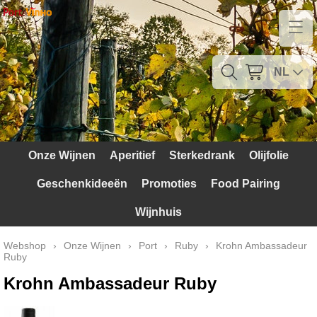
Home
Contact
NL
Mijn account
Verzendkosten
Onze Wijnen
Aperitief
Sterkedrank
Olijfolie
Blog
Geschenkideeën
Promoties
Food Pairing
Waarom Portugal
Wijnhuis
Druivenrassen
Webshop
›
Onze Wijnen
›
Port
›
Ruby
›
Krohn Ambassadeur
Ruby
Witte druiven
Krohn Ambassadeur Ruby
Rode Druiven