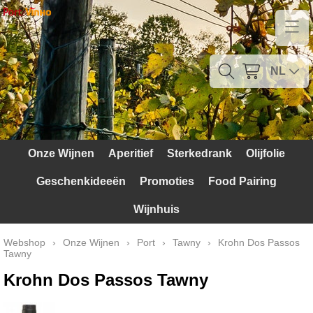
Home
Contact
NL
Mijn account
Verzendkosten
Onze Wijnen
Aperitief
Sterkedrank
Olijfolie
Blog
Geschenkideeën
Promoties
Food Pairing
Waarom Portugal
Wijnhuis
Druivenrassen
Webshop
›
Onze Wijnen
›
Port
›
Tawny
›
Krohn Dos Passos
Tawny
Witte druiven
Krohn Dos Passos Tawny
Rode Druiven