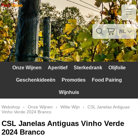
Home
Contact
NL
Mijn account
Verzendkosten
Onze Wijnen
Aperitief
Sterkedrank
Olijfolie
Blog
Geschenkideeën
Promoties
Food Pairing
Waarom Portugal
Wijnhuis
Druivenrassen
Webshop
›
Onze Wijnen
›
Witte Wijn
›
CSL Janelas Antiguas
Vinho Verde 2024 Branco
Witte druiven
CSL Janelas Antiguas Vinho Verde
Rode Druiven
2024 Branco