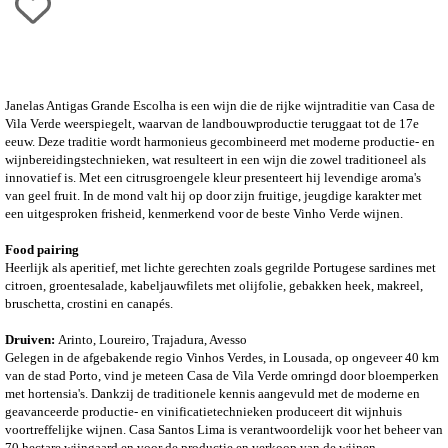
Janelas Antigas Grande Escolha is een wijn die de rijke wijntraditie van Casa de
Vila Verde weerspiegelt, waarvan de landbouwproductie teruggaat tot de 17e
eeuw. Deze traditie wordt harmonieus gecombineerd met moderne productie- en
wijnbereidingstechnieken, wat resulteert in een wijn die zowel traditioneel als
innovatief is. Met een citrusgroengele kleur presenteert hij levendige aroma's
van geel fruit. In de mond valt hij op door zijn fruitige, jeugdige karakter met
een uitgesproken frisheid, kenmerkend voor de beste Vinho Verde wijnen.
Food pairing
Heerlijk als aperitief, met lichte gerechten zoals gegrilde Portugese sardines met
citroen, groentesalade, kabeljauwfilets met olijfolie, gebakken heek, makreel,
bruschetta, crostini en canapés.
Druiven:
Arinto, Loureiro, Trajadura, Avesso
Gelegen in de afgebakende regio Vinhos Verdes, in Lousada, op ongeveer 40 km
van de stad Porto, vind je meteen Casa de Vila Verde omringd door bloemperken
met hortensia's. Dankzij de traditionele kennis aangevuld met de moderne en
geavanceerde productie- en vinificatietechnieken produceert dit wijnhuis
voortreffelijke wijnen.
Casa Santos Lima is verantwoordelijk voor het beheer van
70 hectare wijngaard en voor de productie en verkoop van de wijnen.