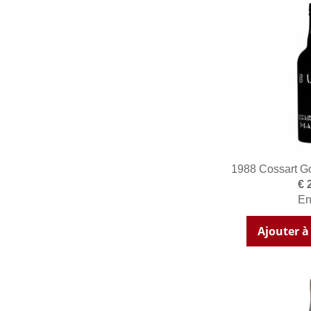
1988 Cossart Go
€ 
En
Ajouter à