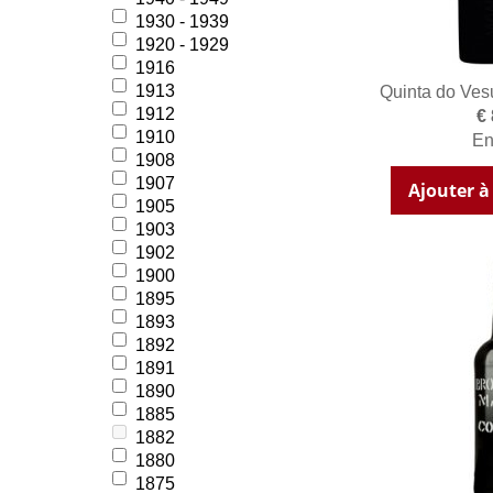
1930 - 1939
1920 - 1929
1916
1913
Quinta do Ves
1912
€
1910
En
1908
1907
Ajouter à
1905
1903
1902
1900
1895
1893
1892
1891
1890
1885
1882
1880
1875