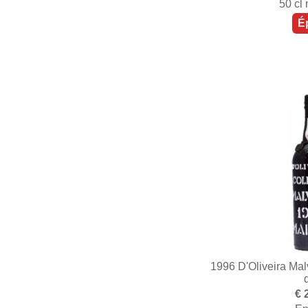
50 cl
É
1996 D'Oliveira Mal
€ 