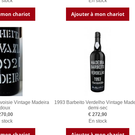
 stock
En stock
 mon chariot
Ajouter à mon chariot
lvoisie Vintage Madeira
1993 Barbeito Verdelho Vintage Made
 doux
demi-sec
270,00
€ 272,90
 stock
En stock
 mon chariot
Ajouter à mon chariot