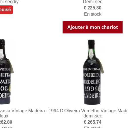
 mi-secdry
Demi-sec
€ 225,80
puisé
En stock
Ajouter à mon chariot
vasia Vintage Madeira -
1994 D'Oliveira Verdelho Vintage Made
doux
demi-sec
262,80
€ 265,74