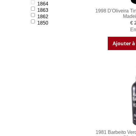
1864
1863
1998 D'Oliveira Ti
Madei
1862
€ 
1850
En
Ajouter à
1981 Barbeito Ver