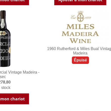
1960 Rutherford & Miles Bual Vinta
Madeira
Épuisé
rcial Vintage Madeira -
sec
278,80
 stock
 mon chariot