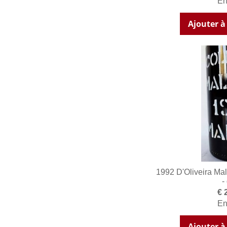
En
Ajouter à
1992 D'Oliveira Ma
-
€ 
En
Ajouter à