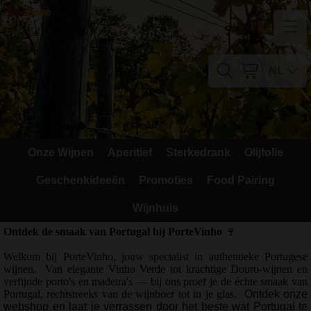
Home
Contact
NL
Mijn account
Verzendkosten
Onze Wijnen
Aperitief
Sterkedrank
Olijfolie
Blog
Geschenkideeën
Promoties
Food Pairing
Waarom Portugal
Wijnhuis
Druivenrassen
Ontdek de smaak van Portugal bij PorteVinho
🍷
Welkom bij PorteVinho, jouw specialist in authentieke Portugese
Witte druiven
wijnen.
Van elegante Vinho Verde tot krachtige Douro-wijnen en
verfijnde porto's en madeira's — bij ons proef je de échte smaak van
Rode Druiven
Portugal, rechtstreeks van de wijnboer tot in je glas.
Ontdek onze
webshop en laat je verrassen door het beste wat Portugal te