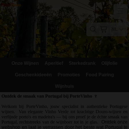
Home
Contact
NL
Mijn account
Verzendkosten
Onze Wijnen
Aperitief
Sterkedrank
Olijfolie
Blog
Geschenkideeën
Promoties
Food Pairing
Waarom Portugal
Wijnhuis
Druivenrassen
Ontdek de smaak van Portugal bij PorteVinho
🍷
Welkom bij PorteVinho, jouw specialist in authentieke Portugese
Witte druiven
wijnen.
Van elegante Vinho Verde tot krachtige Douro-wijnen en
verfijnde porto's en madeira's — bij ons proef je de échte smaak van
Rode Druiven
Portugal, rechtstreeks van de wijnboer tot in je glas.
Ontdek onze
webshop en laat je verrassen door het beste wat Portugal te