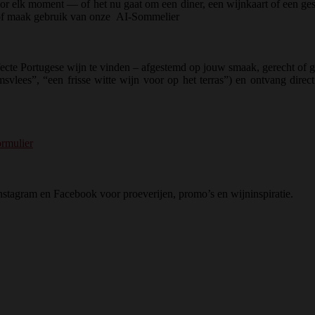
voor elk moment — of het nu gaat om een diner, een wijnkaart of een g
 of maak gebruik van onze
AI-Sommelier
ecte Portugese wijn te vinden – afgestemd op jouw smaak, gerecht of 
svlees”, “een frisse witte wijn voor op het terras”) en ontvang direc
ormulier
Instagram en Facebook voor proeverijen, promo’s en wijninspiratie.