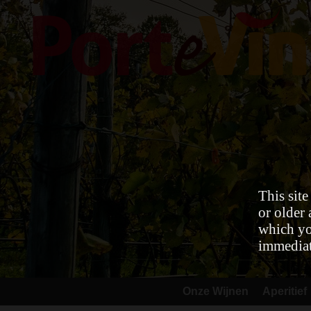
This site
or older 
which you
immediat
Onze Wijnen
Aperitief