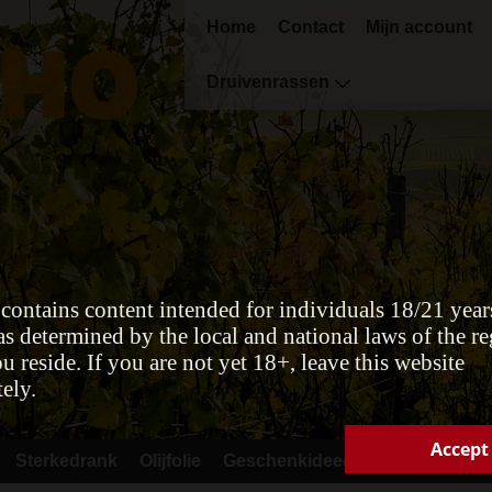
Home
Contact
Mijn account
Druivenrassen
 contains content intended for individuals 18/21 year
as determined by the local and national laws of the re
 reside. If you are not yet 18+, leave this website
ely.
Accept
Sterkedrank
Olijfolie
Geschenkideeën
Promoties