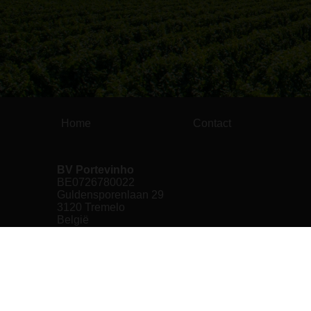
Home
Contact
BV Portevinho
BE0726780022
Guldensporenlaan 29
3120 Tremelo
België
+32(0)478489055