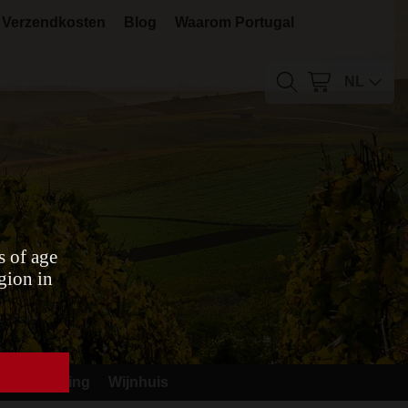
Verzendkosten
Blog
Waarom Portugal
NL
s of age
gion in
Food Pairing
Wijnhuis